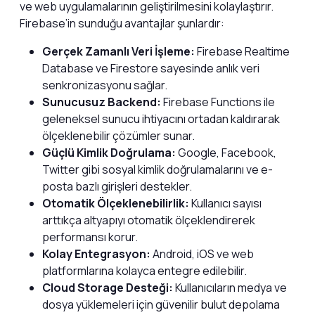
ve web uygulamalarının geliştirilmesini kolaylaştırır.
Firebase’in sunduğu avantajlar şunlardır:
Gerçek Zamanlı Veri İşleme:
Firebase Realtime
Database ve Firestore sayesinde anlık veri
senkronizasyonu sağlar.
Sunucusuz Backend:
Firebase Functions ile
geleneksel sunucu ihtiyacını ortadan kaldırarak
ölçeklenebilir çözümler sunar.
Güçlü Kimlik Doğrulama:
Google, Facebook,
Twitter gibi sosyal kimlik doğrulamalarını ve e-
posta bazlı girişleri destekler.
Otomatik Ölçeklenebilirlik:
Kullanıcı sayısı
arttıkça altyapıyı otomatik ölçeklendirerek
performansı korur.
Kolay Entegrasyon:
Android, iOS ve web
platformlarına kolayca entegre edilebilir.
Cloud Storage Desteği:
Kullanıcıların medya ve
dosya yüklemeleri için güvenilir bulut depolama