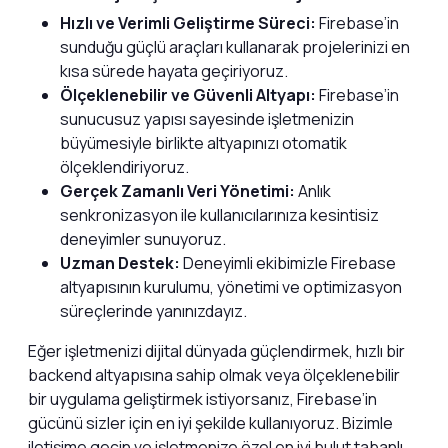
Hızlı ve Verimli Geliştirme Süreci:
Firebase’in
sunduğu güçlü araçları kullanarak projelerinizi en
kısa sürede hayata geçiriyoruz.
Ölçeklenebilir ve Güvenli Altyapı:
Firebase’in
sunucusuz yapısı sayesinde işletmenizin
büyümesiyle birlikte altyapınızı otomatik
ölçeklendiriyoruz.
Gerçek Zamanlı Veri Yönetimi:
Anlık
senkronizasyon ile kullanıcılarınıza kesintisiz
deneyimler sunuyoruz.
Uzman Destek:
Deneyimli ekibimizle Firebase
altyapısının kurulumu, yönetimi ve optimizasyon
süreçlerinde yanınızdayız.
Eğer işletmenizi dijital dünyada güçlendirmek, hızlı bir
backend altyapısına sahip olmak veya ölçeklenebilir
bir uygulama geliştirmek istiyorsanız, Firebase’in
gücünü sizler için en iyi şekilde kullanıyoruz. Bizimle
iletişime geçin ve işletmenize özel en iyi bulut tabanlı