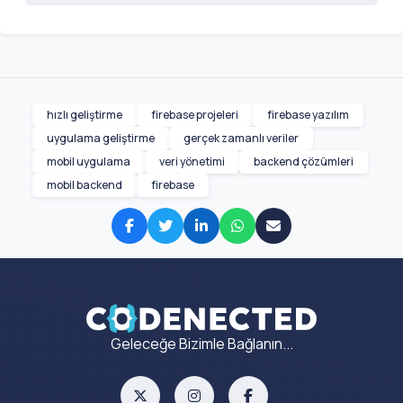
hızlı geliştirme
firebase projeleri
firebase yazılım
uygulama geliştirme
gerçek zamanlı veriler
mobil uygulama
veri yönetimi
backend çözümleri
mobil backend
firebase
Geleceğe Bizimle Bağlanın...