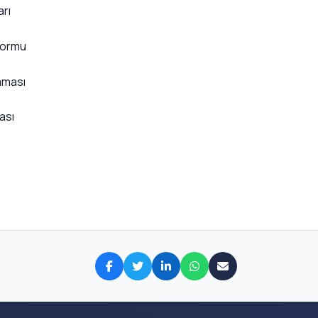
çkahane
Adı Pazarı
eç İyileştirme Yazılımı
erlik Platformu
tış ve Yatırım Platformu
is Uygulaması
ru Veteriner Bağlantısı
Uygulaması
unuzda
 Sitesi
i
l Dönüşümün Adresi