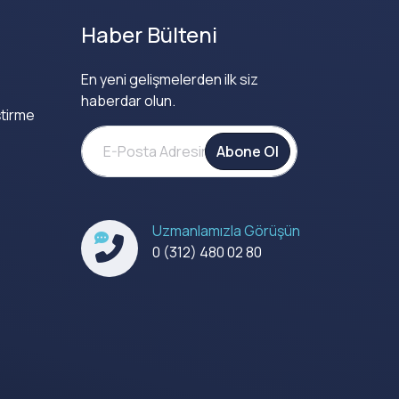
Haber Bülteni
En yeni gelişmelerden ilk siz
haberdar olun.
tirme
Abone Ol
Uzmanlamızla Görüşün
0 (312) 480 02 80