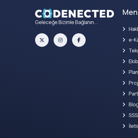
Men
Geleceğe Bizimle Bağlanın...
Hak
e-Ka
Tekn
Ekib
Plan
Proj
Part
Blo
SSS
İlet