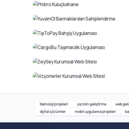
Pet Hotel Book Otel Rezervasy
Phibro Kuluçkahane
Patili Dostlar İçin Dijital Rezervasyon Platf
YuvamOl Barınaklardan Sahipl
Kuluçkahane Süreç Otomasyonu ve Yönetim
TipToPay Bahşiş Uygulaması
Patili Dostlar İçin Güvenli Sahiplendirme ve 
CargoBu Taşımacılık Uygulama
Kolay ve Güvenli Bahşiş Ödeme Platformu
ZeySey Kurumsal Web Sitesi
Akıllı Lojistik Yönetimi ile Boş Dönüşlere Son
Vizyonerler Kurumsal Web Site
Mekanlarda Konfor ve Estetiği Buluşturan D
teknoloji projeleri
yazılım geliştirme
web gel
Dijital Katılım ve Sivil Toplum Platformu
dijital çözümler
mobil uygulama projeleri
ba