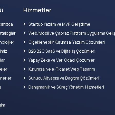
ü
Hizmetler
kımızda
Startup Yazılım ve MVP Geliştirme
taloglar
Web/Mobil ve Çapraz Platform Uygulama Geliş
olojiler
Ölçeklenebilir Kurumsal Yazılım Çözümleri
imiz
B2B B2C SaaS ve Dijital İş Çözümleri
lar
Yapay Zeka ve Veri Odaklı Çözümler
eler
Kurumsal ve e-Ticaret Web Tasarım
nerler
Sunucu Altyapısı ve Dağıtım Çözümleri
g
Danışmanlık ve Süreç Yönetimi Hizmetleri
işim