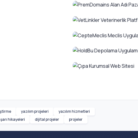
on
Phivax India Kulu
PremDomains Alan 
ormu
Kuluçkahane Yönetim ve Sür
endirme
VetLinkler Veterin
 Yazılımı
Değerli Alan Adları İçin Sa
CepteMeclis Mecl
Barınak Portalı
Evcil Hayvanlar İçin En Doğ
sı
HoldBu Depolama 
Meclis Artık Cep Telefon
Çıpa Kurumsal Web
Depolamanın Yeni Nesil Hal
si
ijital Deneyim
Almanca Eğitiminde Dijita
iştirme
yazılım projeleri
yazılım hizmetleri
şarı hikayeleri
dijital projeler
projeler