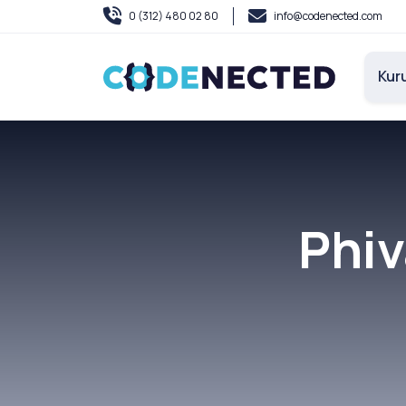
0 (312) 480 02 80
info@codenected.com
Kur
Phiv