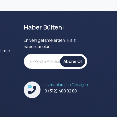
Haber Bülteni
En yeni gelişmelerden ilk siz
haberdar olun.
tirme
Abone Ol
Uzmanlamızla Görüşün
0 (312) 480 02 80