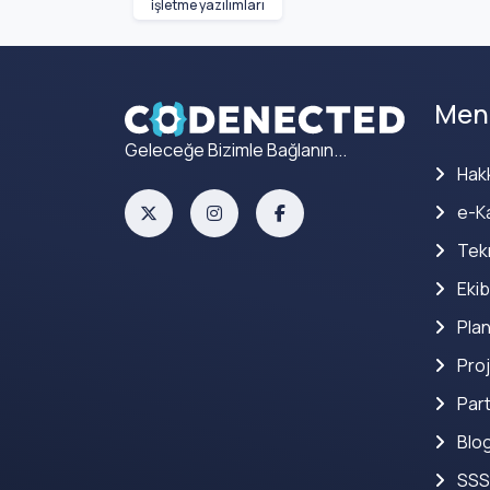
işletme yazılımları
Men
Geleceğe Bizimle Bağlanın...
Hak
e-Ka
Tekn
Ekib
Plan
Proj
Part
Blo
SSS