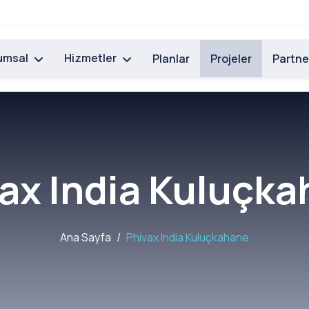
umsal
Hizmetler
Planlar
Projeler
Partne
ax India Kuluçk
Ana Sayfa
Phivax India Kuluçkahane