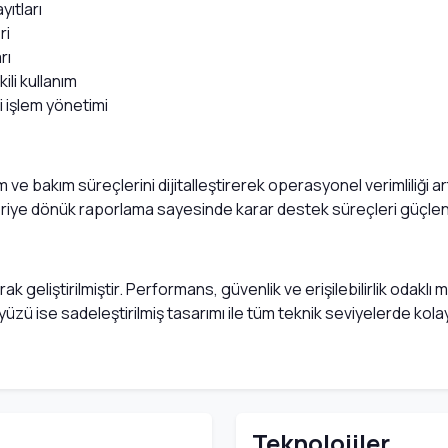
ıtları
ri
rı
ili kullanım
li işlem yönetimi
e bakım süreçlerini dijitalleştirerek operasyonel verimliliği artırı
 geriye dönük raporlama sayesinde karar destek süreçleri güçleni
ak geliştirilmiştir. Performans, güvenlik ve erişilebilirlik odaklı
rayüzü ise sadeleştirilmiş tasarımı ile tüm teknik seviyelerde kola
Teknolojiler