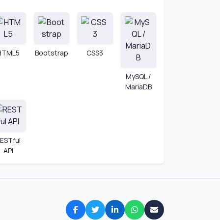
HTML5
Bootstrap
CSS3
MySQL /
MariaDB
ESTful
API