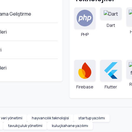
ama Geliştirme
Dart
leri
PHP
i
eri
R
Firebase
Flutter
veri yönetimi
hayvancılık teknolojisi
startup yazılımı
tavukçuluk yönetimi
kuluçkahane yazılımı