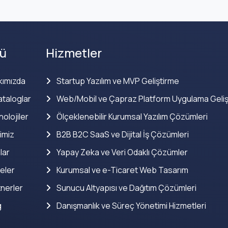
ü
Hizmetler
kımızda
Startup Yazılım ve MVP Geliştirme
taloglar
Web/Mobil ve Çapraz Platform Uygulama Geliş
olojiler
Ölçeklenebilir Kurumsal Yazılım Çözümleri
imiz
B2B B2C SaaS ve Dijital İş Çözümleri
lar
Yapay Zeka ve Veri Odaklı Çözümler
eler
Kurumsal ve e-Ticaret Web Tasarım
nerler
Sunucu Altyapısı ve Dağıtım Çözümleri
g
Danışmanlık ve Süreç Yönetimi Hizmetleri