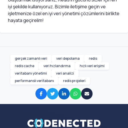
iyi şekilde kullanıyoruz. Bizimle iletişime geçin ve
işletmenize özel en iyi veri yönetimi çözümlerini birlikte
hayata geçirelim!
gerçek zamanlı veri
veri depolama
redis
redis cache
veri hızlandırma
hızlı veri erişimi
veritabanı yönetimi
veri analizi
performanslı veritabanı
redis projeleri