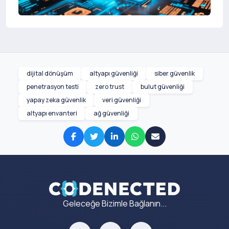
dijital dönüşüm
altyapı güvenliği
siber güvenlik
penetrasyon testi
zero trust
bulut güvenliği
yapay zeka güvenlik
veri güvenliği
altyapı envanteri
ağ güvenliği
Geleceğe Bizimle Bağlanın...