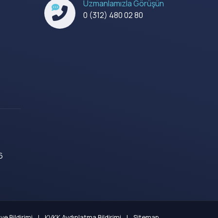
Uzmanlamızla Görüşün
0 (312) 480 02 80
6
ve Bildirimi
|
KVKK Aydınlatma Bildirimi
|
Sitemap