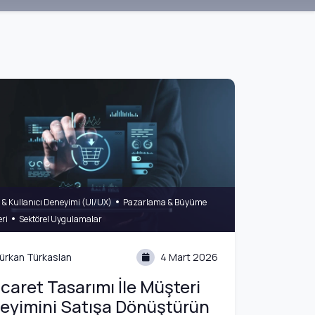
•
& Kullanıcı Deneyimi (UI/UX)
Pazarlama & Büyüme
•
eri
Sektörel Uygulamalar
ürkan Türkaslan
4 Mart 2026
caret Tasarımı İle Müşteri
eyimini Satışa Dönüştürün