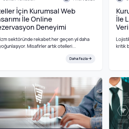
eller İçin Kurumsal Web
Kur
sarımı İle Online
İle 
ezervasyon Deneyimi
Veri
izm sektöründe rekabet her geçen yıl daha
Lojist
yoğunlaşıyor. Misafirler artık otelleri...
kritik 
Daha Fazla