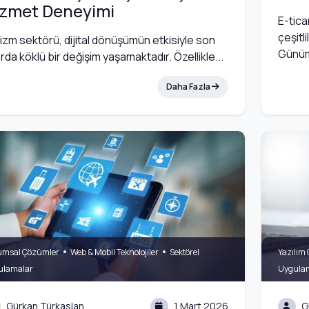
izmet Deneyimi
E-tica
çeşitli
izm sektörü, dijital dönüşümün etkisiyle son
Günümü
larda köklü bir değişim yaşamaktadır. Özellikle...
Daha Fazla
•
•
umsal Çözümler
Web & Mobil Teknolojiler
Sektörel
Yazılım 
ulamalar
Uygula
Gürkan Türkaslan
1 Mart 2026
G