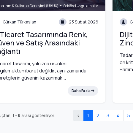
•
asarım & Kullanıcı Deneyimi (UI/UX)
Sektörel Uygulamalar
Gürkan Türkaslan
23 Şubat 2026
G
Ticaret Tasarımında Renk,
Diji
ven ve Satış Arasındaki
Zinc
ğlantı
Tedarik
en kri
icaret tasarımı, yalnızca ürünleri
Hamma
gilemekten ibaret değildir; aynı zamanda
aretçilerin güvenini kazanmak...
Daha Fazla
‹
1
2
3
4
5
uçtan,
1
-
6
arası gösteriliyor.