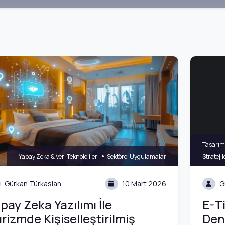
Tasarım 
•
Yapay Zeka & Veri Teknolojileri
Sektörel Uygulamalar
Stratejil
Gürkan Türkaslan
10 Mart 2026
G
pay Zeka Yazılımı İle
E-Ti
rizmde Kişiselleştirilmiş
Den