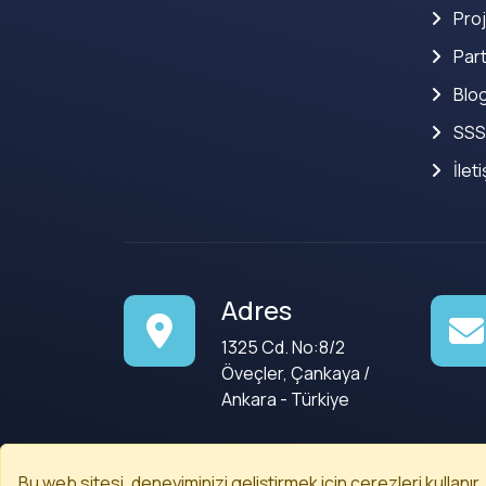
Proj
Part
Blo
SSS
İlet
Adres
1325 Cd. No:8/2
Öveçler, Çankaya /
Ankara - Türkiye
Bu web sitesi, deneyiminizi geliştirmek için çerezleri kullanır.
© 2008-2026
Codenected
. Tüm Hakları Saklıdır.