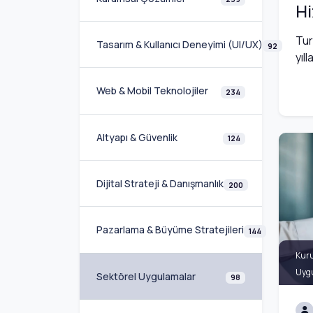
H
Tur
Tasarım & Kullanıcı Deneyimi (UI/UX)
92
yıl
Web & Mobil Teknolojiler
234
Altyapı & Güvenlik
124
Dijital Strateji & Danışmanlık
200
Pazarlama & Büyüme Stratejileri
144
Kur
Uyg
Sektörel Uygulamalar
98