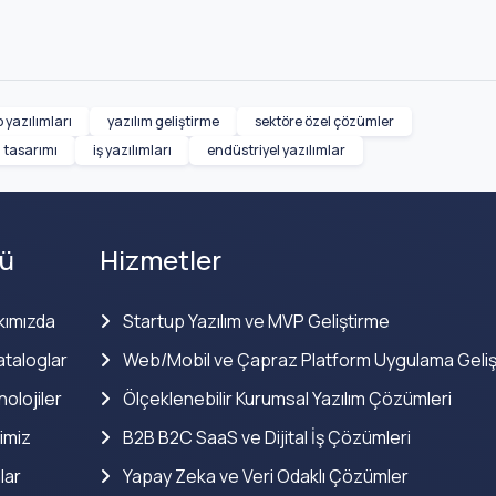
p yazılımları
yazılım geliştirme
sektöre özel çözümler
m tasarımı
iş yazılımları
endüstriyel yazılımlar
ü
Hizmetler
kımızda
Startup Yazılım ve MVP Geliştirme
taloglar
Web/Mobil ve Çapraz Platform Uygulama Geliş
olojiler
Ölçeklenebilir Kurumsal Yazılım Çözümleri
imiz
B2B B2C SaaS ve Dijital İş Çözümleri
lar
Yapay Zeka ve Veri Odaklı Çözümler