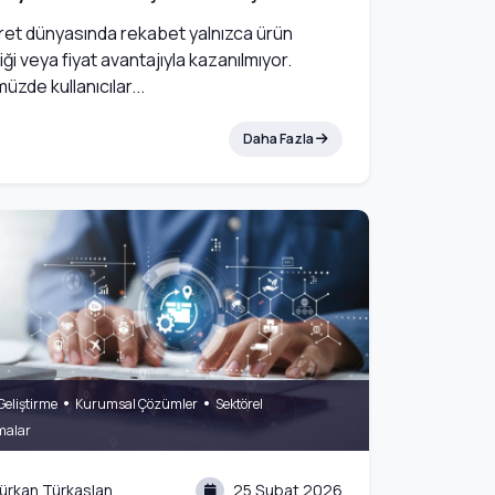
ret dünyasında rekabet yalnızca ürün
liği veya fiyat avantajıyla kazanılmıyor.
zde kullanıcılar...
Daha Fazla
•
•
Geliştirme
Kurumsal Çözümler
Sektörel
malar
ürkan Türkaslan
25 Şubat 2026