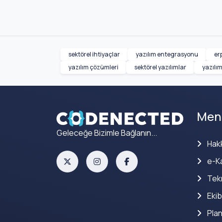
sektörel ihtiyaçlar
yazılım entegrasyonu
er
yazılım çözümleri
sektörel yazılımlar
yazılı
Men
Geleceğe Bizimle Bağlanın...
Hak
e-Ka
Tekn
Ekib
Plan