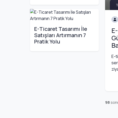
T
E-Ticaret Tasarımı İle
E-
Satışları Artırmanın 7
Gü
Pratik Yolu
Ba
E-t
ser
ziy
98
son