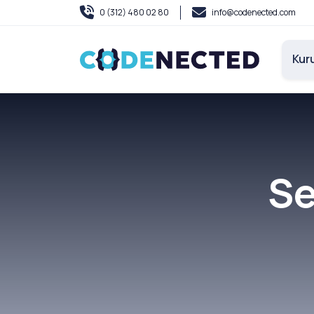
0 (312) 480 02 80
info@codenected.com
Kur
Se