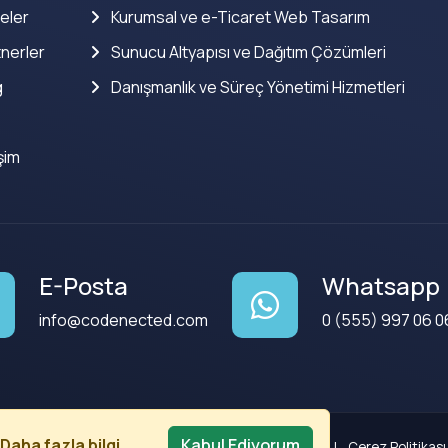
eler
Kurumsal ve e-Ticaret Web Tasarım
nerler
Sunucu Altyapısı ve Dağıtım Çözümleri
g
Danışmanlık ve Süreç Yönetimi Hizmetleri
işim
E-Posta
Whatsapp
info@codenected.com
0 (555) 997 06 0
Daha fazla bilgi
Kabul Ediyorum
Kullanım Koşulları
|
Gizlilik Politikası
|
Çerez Politikası 