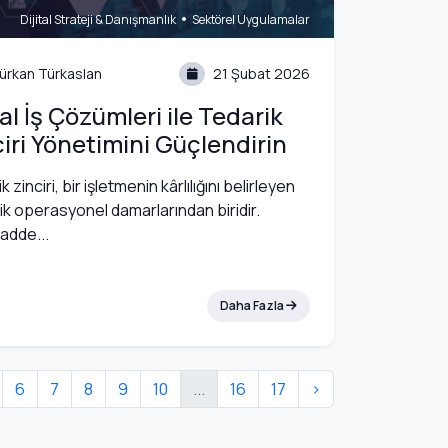
•
Dijital Strateji & Danışmanlık
Sektörel Uygulamalar
ürkan Türkaslan
21 Şubat 2026
tal İş Çözümleri ile Tedarik
iri Yönetimini Güçlendirin
 zinciri, bir işletmenin kârlılığını belirleyen
tik operasyonel damarlarından biridir.
dde...
Daha Fazla
6
7
8
9
10
...
16
17
›