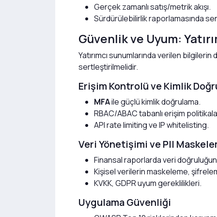
Gerçek zamanlı satış/metrik akışı.
Sürdürülebilirlik raporlamasında se
Güvenlik ve Uyum: Yatır
Yatırımcı sunumlarında verilen bilgilerin
sertleştirilmelidir.
Erişim Kontrolü ve Kimlik Doğ
MFA
ile güçlü kimlik doğrulama.
RBAC/ABAC tabanlı erişim politikalar
API rate limiting ve IP whitelisting.
Veri Yönetişimi ve PII Maskel
Finansal raporlarda veri doğruluğu
Kişisel verilerin maskeleme, şifrele
KVKK, GDPR uyum gereklilikleri.
Uygulama Güvenliği