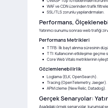
OWASP Top 10 risklerinden korunm
WAF ve CDN üzerinden trafik filtrel
SSL/TLS zorunlu yapılandırmaları.
Performans, Ölçeklenebil
Yatırımcı sunumu sonrası web trafiği zir
Performans Metrikleri
TTFB: İlk bayt alınma süresinin düş
TTI: Kullanıcının etkileşime geçme s
Core Web Vitals metriklerinin iyileşt
Gözlemlenebilirlik
Loglama (ELK, OpenSearch).
Tracing (OpenTelemetry, Jaeger).
APM izleme (New Relic, Datadog).
Gerçek Senaryolar: Yatı
Aşağıdaki örnek senaryolar, kurumsal we