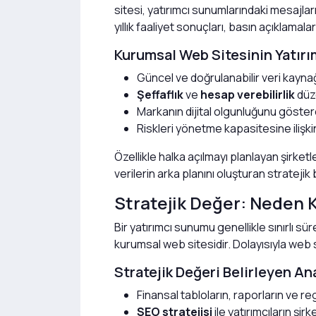
sitesi, yatırımcı sunumlarındaki mesajların 
yıllık faaliyet sonuçları, basın açıklamaları
Kurumsal Web Sitesinin Yatırı
Güncel ve doğrulanabilir veri kayna
Şeffaflık
ve
hesap verebilirlik
düze
Markanın dijital olgunluğunu göstere
Riskleri yönetme kapasitesine ilişkin
Özellikle halka açılmayı planlayan şirke
verilerin arka planını oluşturan stratejik
Stratejik Değer: Neden 
Bir yatırımcı sunumu genellikle sınırlı s
kurumsal web sitesidir. Dolayısıyla web s
Stratejik Değeri Belirleyen An
Finansal tabloların, raporların ve re
SEO stratejisi
ile yatırımcıların şirke