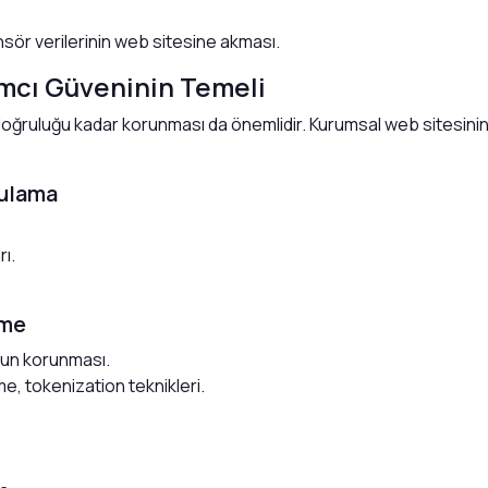
nsör verilerinin web sitesine akması.
ımcı Güveninin Temeli
 doğruluğu kadar korunması da önemlidir. Kurumsal web sitesinin a
rulama
ı.
eme
nun korunması.
me, tokenization teknikleri.