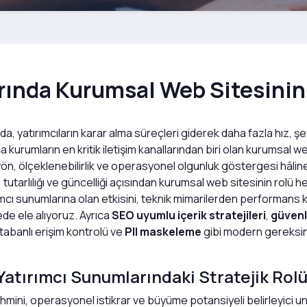
rında Kurumsal Web Sitesini
, yatırımcıların karar alma süreçleri giderek daha fazla hız, şeff
urumların en kritik iletişim kanallarından biri olan kurumsal web 
n, ölçeklenebilirlik ve operasyonel olgunluk göstergesi hâline g
, tutarlılığı ve güncelliği açısından kurumsal web sitesinin rol
cı sunumlarına olan etkisini, teknik mimarilerden performans kr
de ele alıyoruz. Ayrıca
SEO uyumlu içerik stratejileri
,
güvenl
tabanlı erişim kontrolü ve
PII maskeleme
gibi modern gereksini
atırımcı Sunumlarındaki Stratejik Rol
isk tahmini, operasyonel istikrar ve büyüme potansiyeli belirleyic