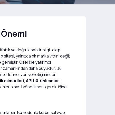
n Önemi
aflık ve doğrulanabilir bilgi talep
sitesi, yalnızca bir marka vitrini değil;
elmiştir. Özellikle yatırımcı
ü her zamankinden daha büyüktür. Bu
iterlerine, veri yönetişiminden
ik mimarileri
,
API bütünleşmesi
,
mlerin nasıl yönetilmesi gerektiğine
ü
i unsurlardır. Bu nedenle kurumsal web