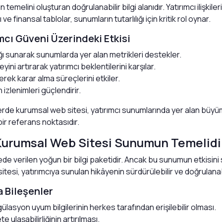
temelini oluşturan doğrulanabilir bilgi alanıdır. Yatırımcı ilişkileri
 ve finansal tablolar, sunumların tutarlılığı için kritik rol oynar.
mcı Güveni Üzerindeki Etkisi
ğı sunarak sunumlarda yer alan metrikleri destekler.
yini artırarak yatırımcı beklentilerini karşılar.
rek karar alma süreçlerini etkiler.
 izlenimleri güçlendirir.
tlerde kurumsal web sitesi, yatırımcı sunumlarında yer alan büyü
 bir referans noktasıdır.
Kurumsal Web Sitesi Sunumun Temelidi
ürede verilen yoğun bir bilgi paketidir. Ancak bu sunumun etkisini
itesi, yatırımcıya sunulan hikâyenin sürdürülebilir ve doğrulanabi
a Bileşenler
gülasyon uyum bilgilerinin herkes tarafından erişilebilir olması.
te ulaşabilirliğinin artırılması.