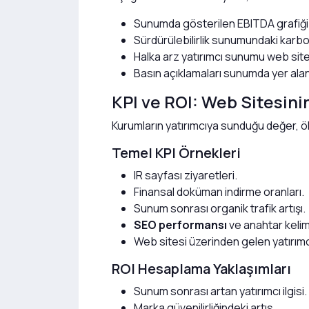
Sunumda gösterilen EBITDA grafiği w
Sürdürülebilirlik sunumundaki karbo
Halka arz yatırımcı sunumu web sit
Basın açıklamaları sunumda yer alan t
KPI ve ROI: Web Sitesini
Kurumların yatırımcıya sunduğu değer, ölçü
Temel KPI Örnekleri
IR sayfası ziyaretleri.
Finansal doküman indirme oranları.
Sunum sonrası organik trafik artışı.
SEO performansı
ve anahtar keli
Web sitesi üzerinden gelen yatırımcı 
ROI Hesaplama Yaklaşımları
Sunum sonrası artan yatırımcı ilgisi.
Marka güvenilirliğindeki artış.