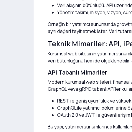
Veri akışının bütünlüğü: API üzerind
Yönetim takımı, misyon, vizyon, sür
Örneğin bir yatırımcı sunumunda growth 
aynı değeri teyit etmek ister. Veri tutarsı
Teknik Mimariler: API, i
Kurumsal web sitesinin yatırımcı sunumlar
veri bütünlüğünü hem de ölçeklenebilirliğ
API Tabanlı Mimariler
Modern kurumsal web siteleri, finansal v
GraphQL veya gRPC tabanlı API'ler kullan
REST ile geniş uyumluluk ve yüksek
GraphQL ile yatırımcı bölümlerine ö
OAuth 2.0 ve JWT ile güvenli erişim 
Bu yapı, yatırımcı sunumlarında kullanıla