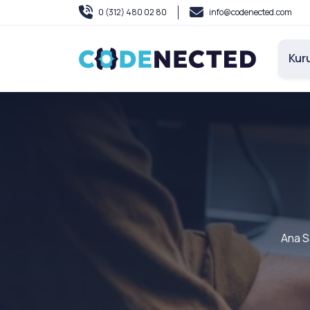
0 (312) 480 02 80
info@codenected.com
Kur
Ana S