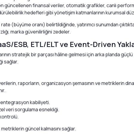
en güncellenen finansal veriler, otomatik grafikler, canlı perfor
dürülebilirlik hedefleri gibi yönetişim katmanlarının kurumsal d
rate (büyüme oranı) belirtildiğinde, yatırımcı sunumdan çıktık
zlığı, marka güvenilirliğini zedeler.
PaaS/ESB, ETL/ELT ve Event-Driven Yakl
ının stratejik bir parçası hâline gelmesi için arka planda güçlü
i sağlar.
erilerin, raporların, organizasyon şemasının ve metriklerin dina
ır.
 entegrasyon kabiliyeti.
zel veri sorgulama esnekliği.
kontrolü.
n metriklerin güncel kalmasını sağlar.