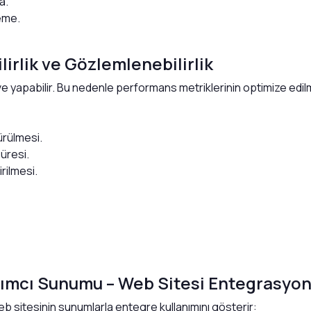
a.
eme.
irlik ve Gözlemlenebilirlik
ve yapabilir. Bu nedenle performans metriklerinin optimize edil
ürülmesi.
üresi.
irilmesi.
rımcı Sunumu – Web Sitesi Entegrasyo
b sitesinin sunumlarla entegre kullanımını gösterir: