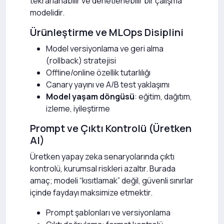
tekrarlanabilir ve denetlenebilir bir çalışma
modelidir.
Ürünleştirme ve MLOps Disiplini
Model versiyonlama ve geri alma
(rollback) stratejisi
Offline/online özellik tutarlılığı
Canary yayını ve A/B test yaklaşımı
Model yaşam döngüsü
: eğitim, dağıtım,
izleme, iyileştirme
Prompt ve Çıktı Kontrolü (Üretken
AI)
Üretken yapay zeka senaryolarında çıktı
kontrolü, kurumsal riskleri azaltır. Burada
amaç; modeli “kısıtlamak” değil, güvenli sınırlar
içinde faydayı maksimize etmektir.
Prompt şablonları ve versiyonlama