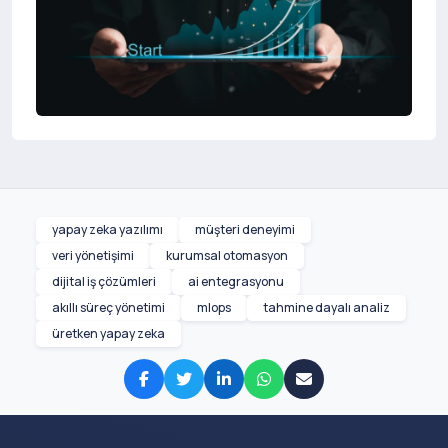
yapay zeka yazılımı
müşteri deneyimi
veri yönetişimi
kurumsal otomasyon
dijital iş çözümleri
ai entegrasyonu
akıllı süreç yönetimi
mlops
tahmine dayalı analiz
üretken yapay zeka