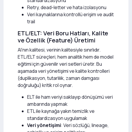
standardizasyonu
Retry, dead-letter ve hata izolasyonu
Veri kaynaklarına kontrollü erişim ve audit
trail
ETL/ELT: Veri Boru Hatları, Kalite
ve Özellik (Feature) Üretimi
AI’nın kalitesi, verinin kalitesiyle sınırlıdır.
ETL/ELT süreçleri, hem analitik hem de model
eğitimi için güvenilir veri setleri üretir. Bu
aşamada veri yönetişimi ve kalite kontrolleri
(duplikasyon, tutarlılık, zaman damgası
doğruluğu) kritik rol oynar.
ELT ile ham veriyi saklayıp dönüşümü veri
ambarında yapmak
ETL ile kaynağa yakın temizlik ve
standardizasyon uygulamak
Veri yönetişimi
: Veri sözlüğü, lineage,