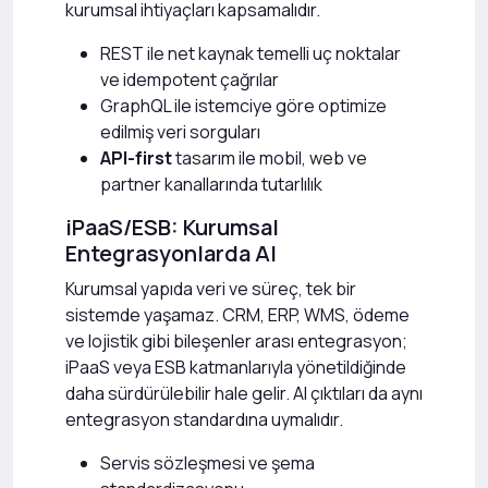
kurumsal ihtiyaçları kapsamalıdır.
REST ile net kaynak temelli uç noktalar
ve idempotent çağrılar
GraphQL ile istemciye göre optimize
edilmiş veri sorguları
API-first
tasarım ile mobil, web ve
partner kanallarında tutarlılık
iPaaS/ESB: Kurumsal
Entegrasyonlarda AI
Kurumsal yapıda veri ve süreç, tek bir
sistemde yaşamaz. CRM, ERP, WMS, ödeme
ve lojistik gibi bileşenler arası entegrasyon;
iPaaS veya ESB katmanlarıyla yönetildiğinde
daha sürdürülebilir hale gelir. AI çıktıları da aynı
entegrasyon standardına uymalıdır.
Servis sözleşmesi ve şema