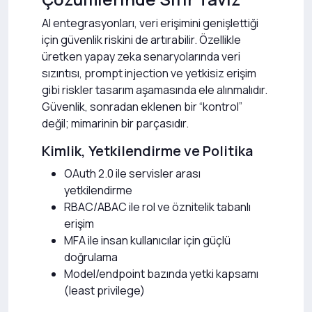
AI entegrasyonları, veri erişimini genişlettiği
için güvenlik riskini de artırabilir. Özellikle
üretken yapay zeka senaryolarında veri
sızıntısı, prompt injection ve yetkisiz erişim
gibi riskler tasarım aşamasında ele alınmalıdır.
Güvenlik, sonradan eklenen bir “kontrol”
değil; mimarinin bir parçasıdır.
Kimlik, Yetkilendirme ve Politika
OAuth 2.0 ile servisler arası
yetkilendirme
RBAC/ABAC ile rol ve öznitelik tabanlı
erişim
MFA ile insan kullanıcılar için güçlü
doğrulama
Model/endpoint bazında yetki kapsamı
(least privilege)