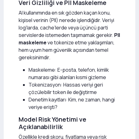
Veri Gizliliği ve PII Maskeleme
AI kullanımında en sık gözden kaçan konu,
kişisel verinin (PII) nerede işlendiğidir. Veriyi
log’larda, cache’lerde veya üçüncü parti
servislerde istemeden taşımamak gerekir.
PII
maskeleme
ve tokenize etme yaklaşımları,
hem uyum hem güvenlik açısından temel
gereksinimdir.
Maskeleme: E-posta, telefon, kimlik
numarası gibi alanları kısmi gizleme
Tokenizasyon: Hassas veriyi geri
çözülebilir token ile değiştirme
Denetim kayıtları: Kim, ne zaman, hangi
veriye erişti?
Model Risk Yönetimi ve
Açıklanabilirlik
Özellikle kredi skoru, fiyatlama veya risk