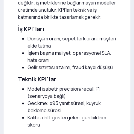
değildir; iş metriklerine bağlanmayan modeller
üretimde unutulur. KPI’ları teknik ve iş
katmanında birlikte tasarlamak gerekir.
İş KPI’ları
Dönüşüm oranı, sepet terk oranı, müşteri
elde tutma
İşlem başına maliyet, operasyonel SLA,
hata oranı
Gelir sızıntısı azalımı, fraud kaybı düşüşü
Teknik KPI’lar
Model isabeti: precision/recall, F1
(senaryoya bağlı)
Gecikme: p95 yanıt süresi, kuyruk
bekleme süresi
Kalite: drift göstergeleri, geri bildirim
skoru