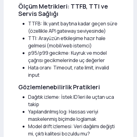
Ölçüm Metrikleri: TTFB, TTI ve
Servis Sağlığı
TTFB: İlk yanıt baytına kadar geçen süre
(özellikle API gateway seviyesinde)
TTI: Arayüzün etkileşime hazır hale
gelmesi (mobil/web istemci)
p95/p99 gecikme: Kuyruk ve model
çağrısı gecikmelerinde uç değerler
Hata oranı: Timeout, rate limit, invalid
input
Gözlemlenebilirlik Pratikleri
Dağıtık izleme: İstek ID’leri ile uçtan uca
takip
Yapılandırılmış log: Hassas veriyi
maskelenmiş biçimde loglamak
Model drift izlemesi: Veri dağılımı değişti
mi, çıktı kalitesi bozuldu mu?