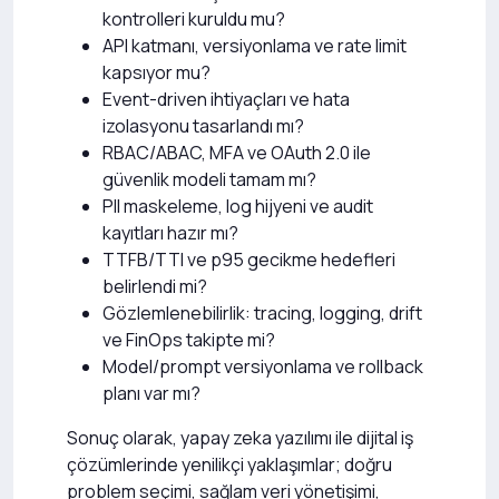
kontrolleri kuruldu mu?
API katmanı, versiyonlama ve rate limit
kapsıyor mu?
Event-driven ihtiyaçları ve hata
izolasyonu tasarlandı mı?
RBAC/ABAC, MFA ve OAuth 2.0 ile
güvenlik modeli tamam mı?
PII maskeleme, log hijyeni ve audit
kayıtları hazır mı?
TTFB/TTI ve p95 gecikme hedefleri
belirlendi mi?
Gözlemlenebilirlik: tracing, logging, drift
ve FinOps takipte mi?
Model/prompt versiyonlama ve rollback
planı var mı?
Sonuç olarak, yapay zeka yazılımı ile dijital iş
çözümlerinde yenilikçi yaklaşımlar; doğru
problem seçimi, sağlam veri yönetişimi,