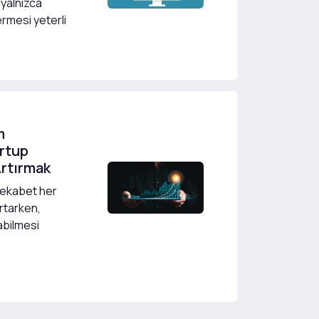
 yalnızca
ermesi yeterli
m
artup
Artırmak
rekabet her
rtarken,
labilmesi