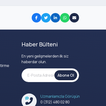
Haber Bülteni
En yeni gelişmelerden ilk siz
haberdar olun.
tirme
Abone Ol
Uzmanlamızla Görüşün
0 (312) 480 02 80