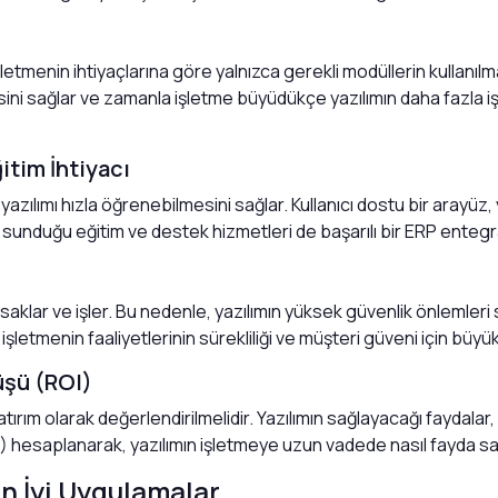
letmenin ihtiyaçlarına göre yalnızca gerekli modüllerin kullanılma
sini sağlar ve zamanla işletme büyüdükçe yazılımın daha fazla 
itim İhtiyacı
 yazılımı hızla öğrenebilmesini sağlar. Kullanıcı dostu bir arayüz, 
ının sunduğu eğitim ve destek hizmetleri de başarılı bir ERP enteg
ini saklar ve işler. Bu nedenle, yazılımın yüksek güvenlik önlemle
işletmenin faaliyetlerinin sürekliliği ve müşteri güveni için büyü
üşü (ROI)
yatırım olarak değerlendirilmelidir. Yazılımın sağlayacağı faydala
ROI) hesaplanarak, yazılımın işletmeye uzun vadede nasıl fayda s
n İyi Uygulamalar