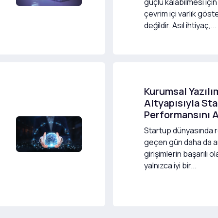
güçlü kalabilmesi için
çevrim içi varlık göst
değildir. Asıl ihtiyaç,...
Kurumsal Yazılı
Altyapısıyla St
Performansını 
Startup dünyasında 
geçen gün daha da a
girişimlerin başarılı o
yalnızca iyi bir...