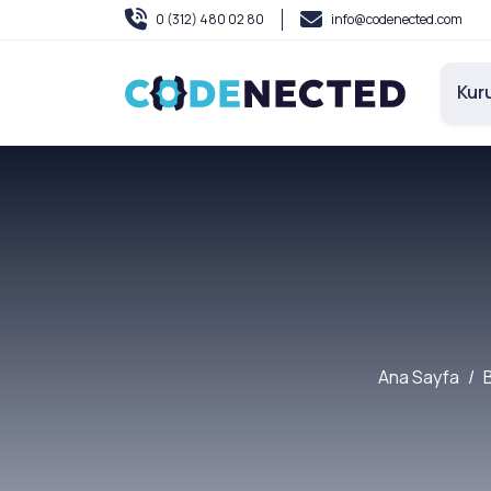
0 (312) 480 02 80
info@codenected.com
Kur
Ana Sayfa