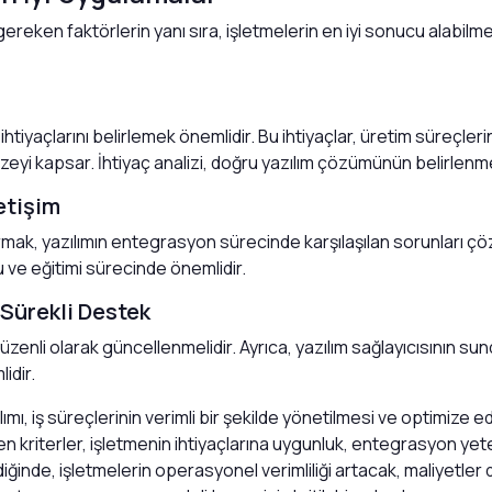
ereken faktörlerin yanı sıra, işletmelerin en iyi sonucu alabilme
htiyaçlarını belirlemek önemlidir. Bu ihtiyaçlar, üretim süreçle
azeyi kapsar. İhtiyaç analizi, doğru yazılım çözümünün belirlenme
letişim
m kurmak, yazılımın entegrasyon sürecinde karşılaşılan sorunları ç
u ve eğitimi sürecinde önemlidir.
 Sürekli Destek
n düzenli olarak güncellenmelidir. Ayrıca, yazılım sağlayıcısının s
idir.
mı, iş süreçlerinin verimli bir şekilde yönetilmesi ve optimize ed
 kriterler, işletmenin ihtiyaçlarına uygunluk, entegrasyon yeten
ildiğinde, işletmelerin operasyonel verimliliği artacak, maliyetl