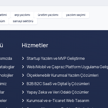
etimi
erp yazılımı
üretim yazılımı
yazılım seçimi
üşüm
sanayi sektörü
ü
Hizmetler
kımızda
Startup Yazılım ve MVP Geliştirme
taloglar
Web/Mobil ve Çapraz Platform Uygulama Geliş
olojiler
Ölçeklenebilir Kurumsal Yazılım Çözümleri
imiz
B2B B2C SaaS ve Dijital İş Çözümleri
lar
Yapay Zeka ve Veri Odaklı Çözümler
eler
Kurumsal ve e-Ticaret Web Tasarım