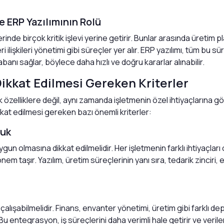
e ERP Yazılımının Rolü
rinde birçok kritik işlevi yerine getirir. Bunlar arasında üretim p
i ilişkileri yönetimi gibi süreçler yer alır. ERP yazılımı, tüm bu 
banı sağlar, böylece daha hızlı ve doğru kararlar alınabilir.
ikkat Edilmesi Gereken Kriterler
 özelliklere değil, aynı zamanda işletmenin özel ihtiyaçlarına gör
kat edilmesi gereken bazı önemli kriterler:
luk
ygun olmasına dikkat edilmelidir. Her işletmenin farklı ihtiyaçla
önem taşır. Yazılım, üretim süreçlerinin yanı sıra, tedarik zinciri
alışabilmelidir. Finans, envanter yönetimi, üretim gibi farklı d
Bu entegrasyon, iş süreçlerini daha verimli hale getirir ve veriler