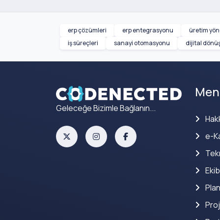
erp çözümleri
erp entegrasyonu
üretim yön
iş süreçleri
sanayi otomasyonu
dijital dön
Men
Geleceğe Bizimle Bağlanın...
Hak
e-Ka
Tekn
Ekib
Plan
Proj