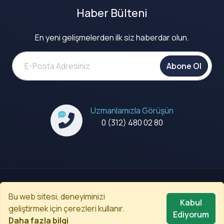
Haber Bülteni
En yeni gelişmelerden ilk siz haberdar olun.
Abone Ol
Uzmanlamızla Görüşün
0 (312) 480 02 80
Kullanım Koşulları
|
Gizlilik Politikası
|
Çerez Politikası ve
Bu web sitesi, deneyiminizi
Bildirimi
|
KVKK Aydınlatma Bildirimi
|
Sitemap
Kabul
geliştirmek için çerezleri kullanır.
Ediyorum
© 2008-2026
Codenected
. Tüm Hakları Saklıdır.
Daha fazla bilgi