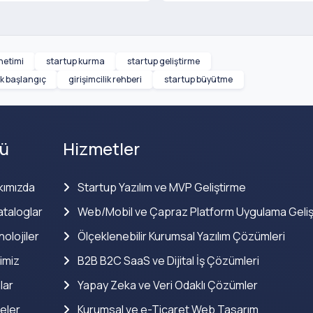
netimi
startup kurma
startup geliştirme
ik başlangıç
girişimcilik rehberi
startup büyütme
ü
Hizmetler
kımızda
Startup Yazılım ve MVP Geliştirme
taloglar
Web/Mobil ve Çapraz Platform Uygulama Geliş
olojiler
Ölçeklenebilir Kurumsal Yazılım Çözümleri
imiz
B2B B2C SaaS ve Dijital İş Çözümleri
lar
Yapay Zeka ve Veri Odaklı Çözümler
eler
Kurumsal ve e-Ticaret Web Tasarım