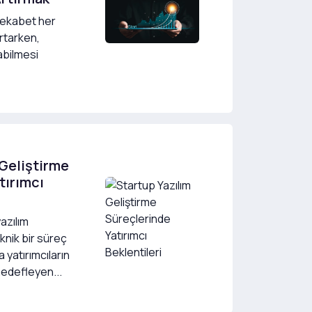
rekabet her
rtarken,
labilmesi
 Geliştirme
tırımcı
azılım
knik bir süreç
 yatırımcıların
edefleyen...