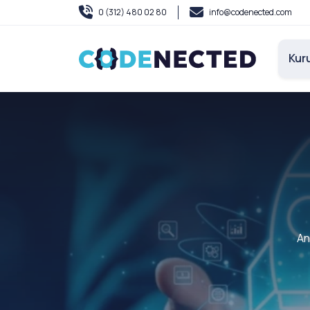
0 (312) 480 02 80
info@codenected.com
Kur
An