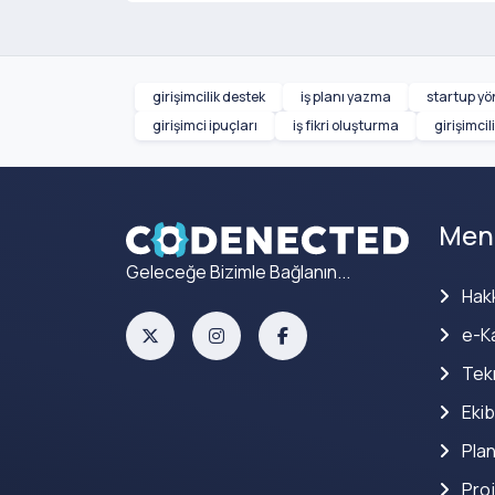
girişimcilik destek
iş planı yazma
startup yö
girişimci ipuçları
iş fikri oluşturma
girişimcil
Men
Geleceğe Bizimle Bağlanın...
Hak
e-Ka
Tekn
Ekib
Plan
Proj