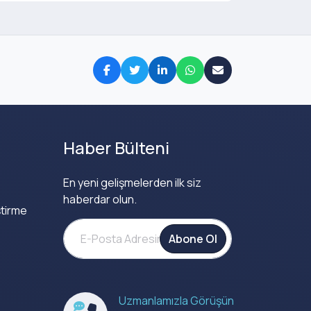
Haber Bülteni
En yeni gelişmelerden ilk siz
haberdar olun.
tirme
Abone Ol
Uzmanlamızla Görüşün