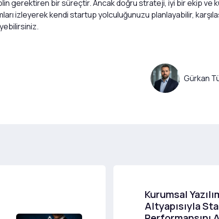
n gerektiren bir süreçtir. Ancak doğru strateji, iyi bir ekip ve ku
 izleyerek kendi startup yolculuğunuzu planlayabilir, karşılaşaca
ebilirsiniz.
Gürkan Tü
Kurumsal Yazılı
Altyapısıyla St
Performansını 