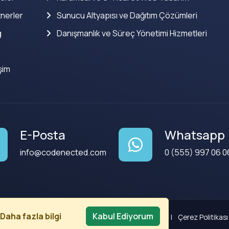
nerler
Sunucu Altyapısı ve Dağıtım Çözümleri
g
Danışmanlık ve Süreç Yönetimi Hizmetleri
işim
E-Posta
Whatsapp
info@codenected.com
0 (555) 997 06 0
Daha fazla bilgi
Kabul Ediyorum
Kullanım Koşulları
|
Gizlilik Politikası
|
Çerez Politikası 