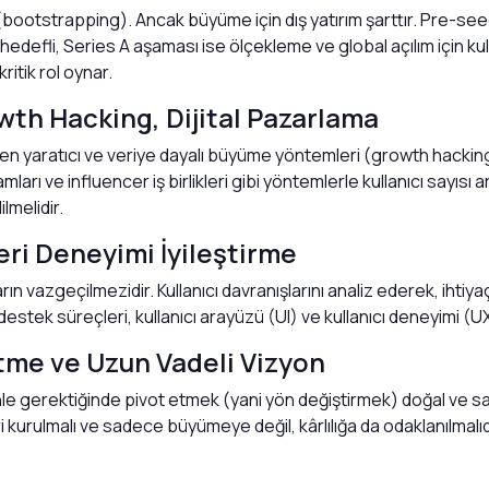
(bootstrapping). Ancak büyüme için dış yatırım şarttır. Pre-see
fli, Series A aşaması ise ölçekleme ve global açılım için kullan
ritik rol oynar.
wth Hacking, Dijital Pazarlama
üzden yaratıcı ve veriye dayalı büyüme yöntemleri (growth hacking
rı ve influencer iş birlikleri gibi yöntemlerle kullanıcı sayısı artı
lmelidir.
ri Deneyimi İyileştirme
ların vazgeçilmezidir. Kullanıcı davranışlarını analiz ederek, iht
ri destek süreçleri, kullanıcı arayüzü (UI) ve kullanıcı deneyimi 
 Etme ve Uzun Vadeli Vizyon
 gerektiğinde pivot etmek (yani yön değiştirmek) doğal ve sağlı
ri kurulmalı ve sadece büyümeye değil, kârlılığa da odaklanılmalıd