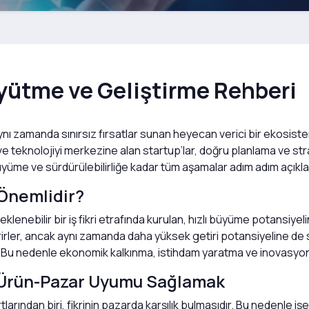
yütme ve Geliştirme Rehberi
aynı zamanda sınırsız fırsatlar sunan heyecan verici bir ekosiste
 teknolojiyi merkezine alan startup’lar, doğru planlama ve strat
üme ve sürdürülebilirliğe kadar tüm aşamalar adım adım açıkl
Önemlidir?
çeklenebilir bir iş fikri etrafında kurulan, hızlı büyüme potansiye
erirler, ancak aynı zamanda daha yüksek getiri potansiyeline de
tır. Bu nedenle ekonomik kalkınma, istihdam yaratma ve inovasyo
e Ürün-Pazar Uyumu Sağlamak
tlarından biri, fikrinin pazarda karşılık bulmasıdır. Bu nedenle işe