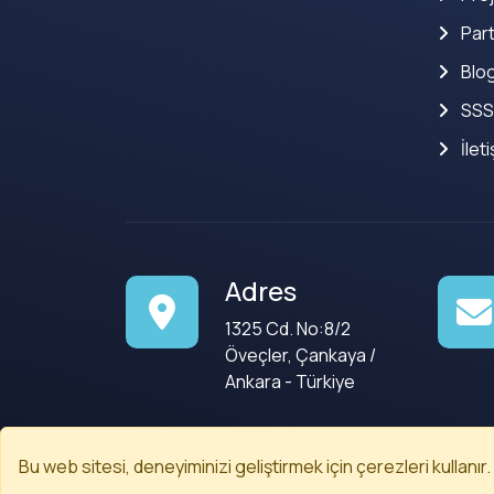
Part
Blo
SSS
İlet
Adres
1325 Cd. No:8/2
Öveçler, Çankaya /
Ankara - Türkiye
Bu web sitesi, deneyiminizi geliştirmek için çerezleri kullanır.
© 2008-2026
Codenected
. Tüm Hakları Saklıdır.