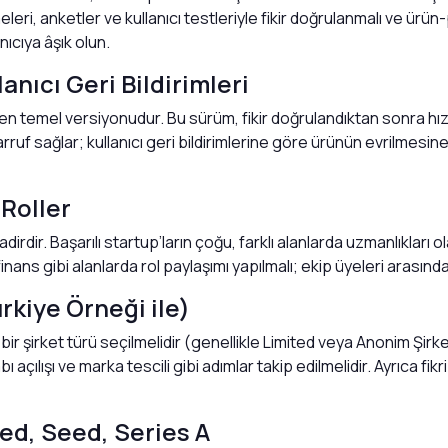
leri, anketler ve kullanıcı testleriyle fikir doğrulanmalı ve ür
nıcıya âşık olun.
anıcı Geri Bildirimleri
temel versiyonudur. Bu sürüm, fikir doğrulandıktan sonra hızlıca
ruf sağlar; kullanıcı geri bildirimlerine göre ürünün evrilmesine
Roller
irdir. Başarılı startup’ların çoğu, farklı alanlarda uzmanlıkları o
finans gibi alanlarda rol paylaşımı yapılmalı; ekip üyeleri arasınd
rkiye Örneği ile)
ir şirket türü seçilmelidir (genellikle Limited veya Anonim Şirket
 açılışı ve marka tescili gibi adımlar takip edilmelidir. Ayrıca fi
eed, Seed, Series A