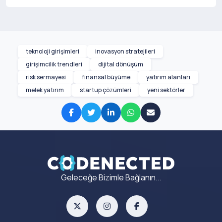
teknoloji girişimleri
inovasyon stratejileri
girişimcilik trendleri
dijital dönüşüm
risk sermayesi
finansal büyüme
yatırım alanları
melek yatırım
startup çözümleri
yeni sektörler
Geleceğe Bizimle Bağlanın...