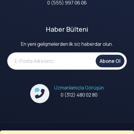
0 (555) 997 06 06
Haber Bülteni
En yeni gelişmelerden ilk siz haberdar olun.
Abone Ol
Uzmanlamızla Görüşün
0 (312) 480 02 80
Kullanım Koşulları
|
Gizlilik Politikası
|
Çerez Politikası ve