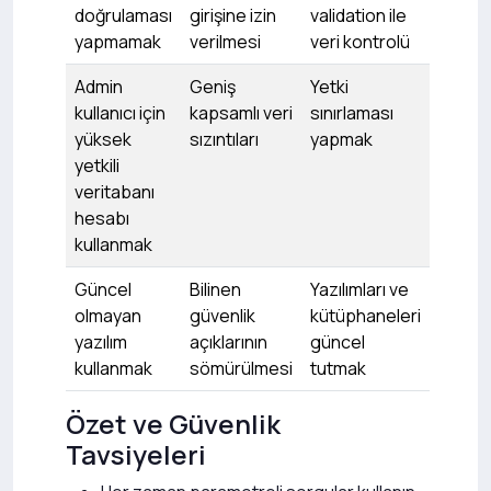
doğrulaması
girişine izin
validation ile
yapmamak
verilmesi
veri kontrolü
Admin
Geniş
Yetki
kullanıcı için
kapsamlı veri
sınırlaması
yüksek
sızıntıları
yapmak
yetkili
veritabanı
hesabı
kullanmak
Güncel
Bilinen
Yazılımları ve
olmayan
güvenlik
kütüphaneleri
yazılım
açıklarının
güncel
kullanmak
sömürülmesi
tutmak
Özet ve Güvenlik
Tavsiyeleri