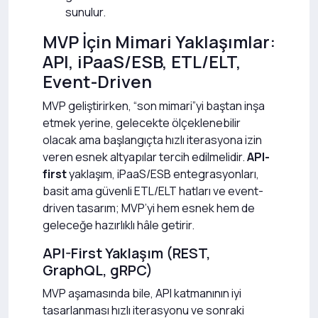
sunulur.
MVP İçin Mimari Yaklaşımlar:
API, iPaaS/ESB, ETL/ELT,
Event-Driven
MVP geliştirirken, “son mimari”yi baştan inşa
etmek yerine, gelecekte ölçeklenebilir
olacak ama başlangıçta hızlı iterasyona izin
veren esnek altyapılar tercih edilmelidir.
API-
first
yaklaşım, iPaaS/ESB entegrasyonları,
basit ama güvenli ETL/ELT hatları ve event-
driven tasarım; MVP’yi hem esnek hem de
geleceğe hazırlıklı hâle getirir.
API-First Yaklaşım (REST,
GraphQL, gRPC)
MVP aşamasında bile, API katmanının iyi
tasarlanması hızlı iterasyonu ve sonraki