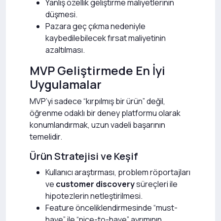
Yanlış özellik geliştirme maliyetlerinin
düşmesi.
Pazara geç çıkma nedeniyle
kaybedilebilecek fırsat maliyetinin
azaltılması.
MVP Geliştirmede En İyi
Uygulamalar
MVP’yi sadece “kırpılmış bir ürün” değil,
öğrenme odaklı bir deney platformu olarak
konumlandırmak, uzun vadeli başarının
temelidir.
Ürün Stratejisi ve Keşif
Kullanıcı araştırması, problem röportajları
ve
customer discovery
süreçleri ile
hipotezlerin netleştirilmesi.
Feature önceliklendirmesinde “must-
have” ile “nice-to-have” ayrımının