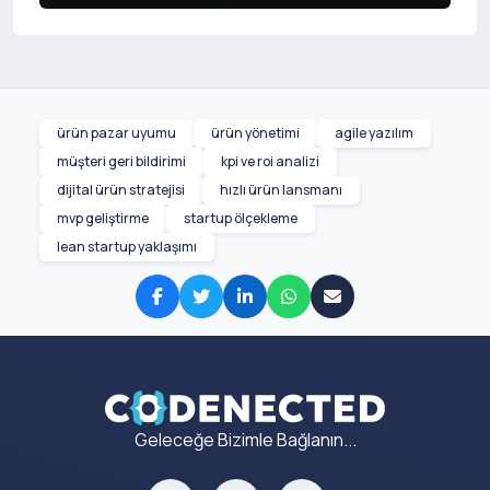
ürün pazar uyumu
ürün yönetimi
agile yazılım
müşteri geri bildirimi
kpi ve roi analizi
dijital ürün stratejisi
hızlı ürün lansmanı
mvp geliştirme
startup ölçekleme
lean startup yaklaşımı
Geleceğe Bizimle Bağlanın...