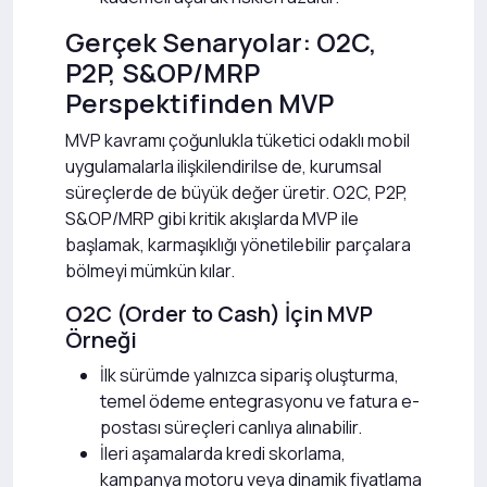
Gerçek Senaryolar: O2C,
P2P, S&OP/MRP
Perspektifinden MVP
MVP kavramı çoğunlukla tüketici odaklı mobil
uygulamalarla ilişkilendirilse de, kurumsal
süreçlerde de büyük değer üretir. O2C, P2P,
S&OP/MRP gibi kritik akışlarda MVP ile
başlamak, karmaşıklığı yönetilebilir parçalara
bölmeyi mümkün kılar.
O2C (Order to Cash) İçin MVP
Örneği
İlk sürümde yalnızca sipariş oluşturma,
temel ödeme entegrasyonu ve fatura e-
postası süreçleri canlıya alınabilir.
İleri aşamalarda kredi skorlama,
kampanya motoru veya dinamik fiyatlama