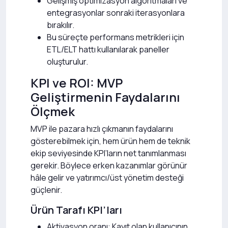
Gelişmiş optimizasyon algoritmaları ve
entegrasyonlar sonraki iterasyonlara
bırakılır.
Bu süreçte performans metrikleri için
ETL/ELT hattı kullanılarak paneller
oluşturulur.
KPI ve ROI: MVP
Geliştirmenin Faydalarını
Ölçmek
MVP ile pazara hızlı çıkmanın faydalarını
gösterebilmek için, hem ürün hem de teknik
ekip seviyesinde KPI’ların net tanımlanması
gerekir. Böylece erken kazanımlar görünür
hâle gelir ve yatırımcı/üst yönetim desteği
güçlenir.
Ürün Tarafı KPI’ları
Aktivasyon oranı: Kayıt olan kullanıcının