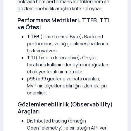
noktada hem performans metrikleri hem de
gözlemlenebilirlik araçları kritik rol oynar.
Performans Metrikleri: TTFB, TTI
ve Ötesi
TTFB
(Time to First Byte): Backend
performansı ve ağ gecikmesi hakkında
hızlı sinyal verir.
TTI
(Time to Interactive): Ön yüz
tarafında kullanıcı deneyimini doğrudan
etkileyen kritik bir metriktir.
p95/p99 gecikme ve hata oranları,
MVP’nin ölçeklenebilirliğini izlemek için
önemlidir.
Gözlemlenebilirlik (Observability)
Araçları
Distributed tracing (örneğin
OpenTelemetry) ile bir isteğin API, veri