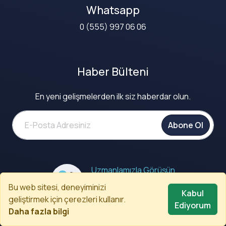
Whatsapp
0 (555) 997 06 06
Haber Bülteni
En yeni gelişmelerden ilk siz haberdar olun.
Abone Ol
Uzmanlamızla Görüşün
0 (312) 480 02 80
Bu web sitesi, deneyiminizi
Kabul
geliştirmek için çerezleri kullanır.
Ediyorum
Daha fazla bilgi