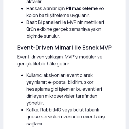
aktarılır.
Hassas alanlar için
PII maskeleme
ve
kolon bazlı şifreleme uygulanır.
Basit BI panelleri ile MVP’nin metrikleri
ürün ekibine gerçek zamanlıya yakın
biçimde sunulur.
Event-Driven Mimari ile Esnek MVP
Event-driven yaklaşım, MVP’yi modüler ve
genişletilebilir hâle getirir.
Kullanıcı aksiyonları event olarak
yayınlanır; e-posta, bildirim, skor
hesaplama gibi işlemler bu event’leri
dinleyen mikroservisler tarafından
yönetilir.
Kafka, RabbitMQ veya bulut tabanlı
queue servisleri üzerinden event akışı
sağlanır.