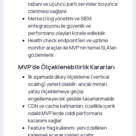
tabanı ve üçüncü parti servisler boyunca
izlenmesi sağlanır.
Merkezi log yönetimi ve SIEM
entegrasyonu ile güvenlik ve
performans olayları korele edilebilir.
Health check endpoint’leri ve uptime
monitor araçları ile MVP’nin temel SLA’ları
gözlemlenir.
MVP’de Ölçeklenebilirlik Kararları
İlk aşamada dikey ölçekleme (vertical
scaling) yeterli olabilir; ancak mimari,
yatay ölçeklemeye geçişi
engellemeyecek şekilde tasarlanmalıdır.
CDN ve cache katmanları, özellikle içerik
odaklı MVP’lerde ciddi performans
kazanımı sağlar.
Feature flag kullanımı, yeni özellikleri
kademeli açarak riskleri azaltır.