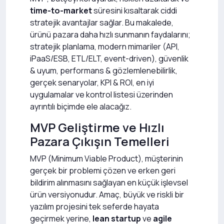
time-to-market
süresini kısaltarak ciddi
stratejik avantajlar sağlar. Bu makalede,
ürünü pazara daha hızlı sunmanın faydalarını;
stratejik planlama, modern mimariler (API,
iPaaS/ESB, ETL/ELT, event-driven), güvenlik
& uyum, performans & gözlemlenebilirlik,
gerçek senaryolar, KPI & ROI, en iyi
uygulamalar ve kontrol listesi üzerinden
ayrıntılı biçimde ele alacağız.
MVP Geliştirme ve Hızlı
Pazara Çıkışın Temelleri
MVP (Minimum Viable Product), müşterinin
gerçek bir problemi çözen ve erken geri
bildirim alınmasını sağlayan en küçük işlevsel
ürün versiyonudur. Amaç, büyük ve riskli bir
yazılım projesini tek seferde hayata
geçirmek yerine,
lean startup
ve
agile