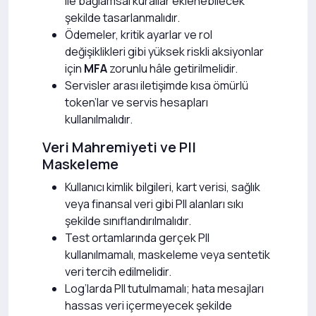
ile bağlamsal kurallar eklenebilecek
şekilde tasarlanmalıdır.
Ödemeler, kritik ayarlar ve rol
değişiklikleri gibi yüksek riskli aksiyonlar
için
MFA
zorunlu hâle getirilmelidir.
Servisler arası iletişimde kısa ömürlü
token’lar ve servis hesapları
kullanılmalıdır.
Veri Mahremiyeti ve PII
Maskeleme
Kullanıcı kimlik bilgileri, kart verisi, sağlık
veya finansal veri gibi PII alanları sıkı
şekilde sınıflandırılmalıdır.
Test ortamlarında gerçek PII
kullanılmamalı, maskeleme veya sentetik
veri tercih edilmelidir.
Log’larda PII tutulmamalı; hata mesajları
hassas veri içermeyecek şekilde