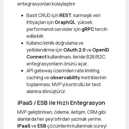
entegrasyonları kolaylaştırır.
Basit CRUD için
REST
, karmaşık veri
ihtiyaçları için
GraphQL
, yüksek
performanslı servisler için
gRPC
tercih
edilebilir.
Kullanıcı kimlik doğrulama ve
yetkilendirme için
OAuth 2.0
ve
OpenID
Connect
kullanılması, ileride B2B/B2C
entegrasyonların önünü açar.
API gateway üzerinden rate limiting,
caching ve
observability
metriklerinin
toplanması, MVP’yi kontrollü bir test
alanına dönüştürür.
iPaaS / ESB ile Hızlı Entegrasyon
MVP geliştirirken, ödeme, iletişim, CRM gibi
alanlarda her şeyi sıfırdan yazmak yerine,
iPaaS
ve
ESB
çözümlerini kullanmak süreyi