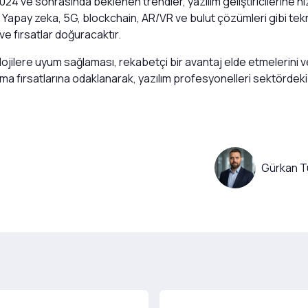
 ve sonrasında beklenen trendler, yazılım geliştiricilerine hız, 
 Yapay zeka, 5G, blockchain, AR/VR ve bulut çözümleri gibi tekn
ve fırsatlar doğuracaktır.
eknolojilere uyum sağlaması, rekabetçi bir avantaj elde etmelerini
a fırsatlarına odaklanarak, yazılım profesyonelleri sektördeki e
Gürkan T