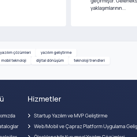
geçirmiştir. Gelenek
yaklaşımlarının...
 yazılım çözümleri
yazılım geliştirme
mobil teknoloji
dijital dönüşüm
teknoloji trendleri
ü
Hizmetler
kımızda
Startup Yazılım ve MVP Geliştirme
taloglar
Web/Mobil ve Çapraz Platform Uygulama Geliş
olojiler
Ölçeklenebilir Kurumsal Yazılım Çözümleri