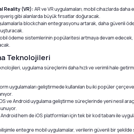
l Reality (VR):
AR ve VR uygulamaları, mobil cihazlarda daha et
ışveriş gibi alanlarda büyük fırsatlar doğuracak.
ulamalarla blockchain entegrasyonu artarak, daha güvenli öd
oluşturacak.
bil ödeme sistemlerinin popülaritesi artmaya devam edecek,
acak.
a Teknolojileri
nolojileri, uygulama süreçlerini daha hızlı ve verimli hale getir
form uygulamaları geliştirmede kullanılan bu iki popüler çerçeve,
nıyor.
OS ve Android uygulama geliştirme süreçlerinde yeni nesil araçl
sunuyor.
ndroid hem de iOS platformları için tek bir kod tabanı ile uygul
bilişimle entegre mobil uygulamalar, verilerin güvenli bir şekil