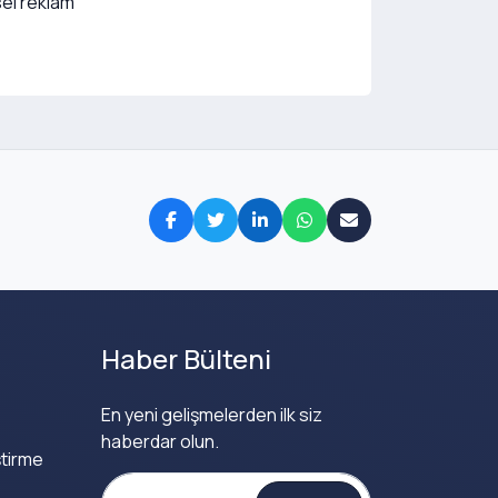
sel reklam
Haber Bülteni
En yeni gelişmelerden ilk siz
haberdar olun.
tirme