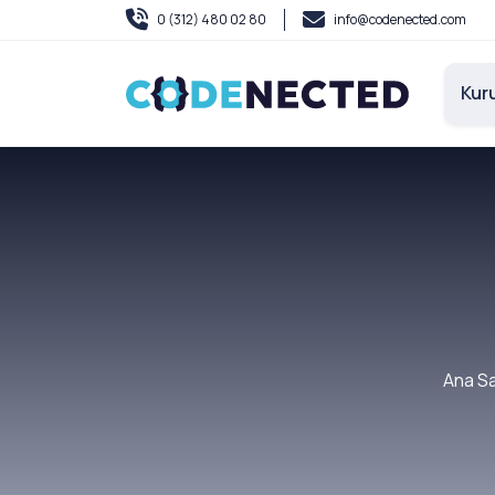
0 (312) 480 02 80
info@codenected.com
Kur
Ana S