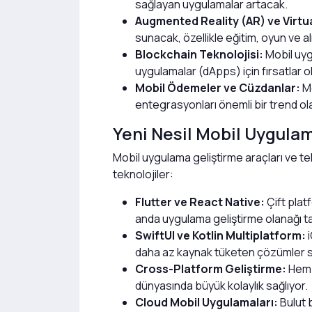
sağlayan uygulamalar artacak.
Augmented Reality (AR) ve Virtua
sunacak, özellikle eğitim, oyun ve al
Blockchain Teknolojisi:
Mobil uyg
uygulamalar (dApps) için fırsatlar 
Mobil Ödemeler ve Cüzdanlar:
Mo
entegrasyonları önemli bir trend ol
Yeni Nesil Mobil Uygulam
Mobil uygulama geliştirme araçları ve tek
teknolojiler:
Flutter ve React Native:
Çift plat
anda uygulama geliştirme olanağı ta
SwiftUI ve Kotlin Multiplatform:
i
daha az kaynak tüketen çözümler 
Cross-Platform Geliştirme:
Hem A
dünyasında büyük kolaylık sağlıyor.
Cloud Mobil Uygulamaları:
Bulut 