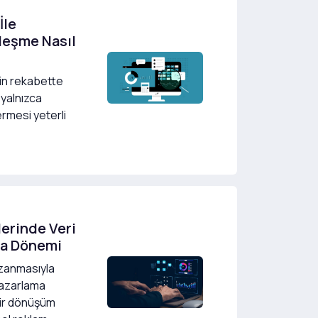
İle
lleşme Nasıl
in rekabette
 yalnızca
ermesi yeterli
lerinde Veri
ma Dönemi
azanmasıyla
 pazarlama
 bir dönüşüm