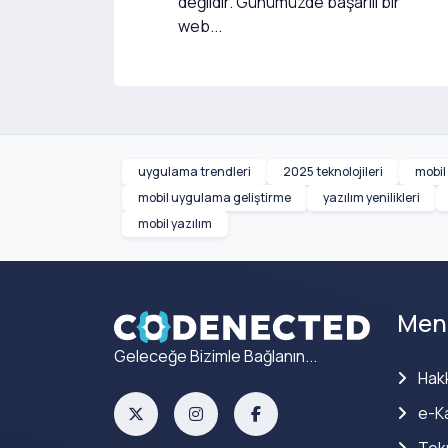
değildir. Günümüzde başarılı bir
web...
uygulama trendleri
2025 teknolojileri
mobil
mobil uygulama geliştirme
yazılım yenilikleri
mobil yazılım
Men
Geleceğe Bizimle Bağlanın...
Hak
e-Ka
Tekn