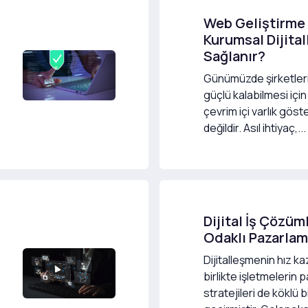
Web Geliştirme 
Kurumsal Dijita
Sağlanır?
Günümüzde şirketler
güçlü kalabilmesi için
çevrim içi varlık göst
değildir. Asıl ihtiyaç,...
Dijital İş Çözüm
Odaklı Pazarla
Dijitalleşmenin hız k
birlikte işletmelerin
stratejileri de köklü