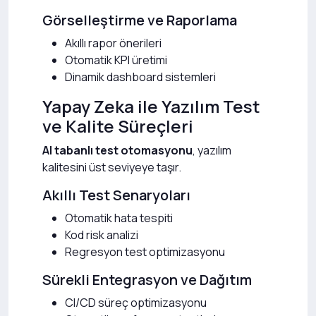
Görselleştirme ve Raporlama
Akıllı rapor önerileri
Otomatik KPI üretimi
Dinamik dashboard sistemleri
Yapay Zeka ile Yazılım Test
ve Kalite Süreçleri
AI tabanlı test otomasyonu
, yazılım
kalitesini üst seviyeye taşır.
Akıllı Test Senaryoları
Otomatik hata tespiti
Kod risk analizi
Regresyon test optimizasyonu
Sürekli Entegrasyon ve Dağıtım
CI/CD süreç optimizasyonu