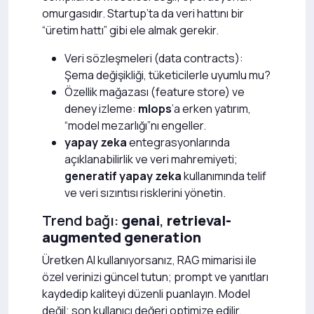
omurgasıdır. Startup’ta da veri hattını bir
“üretim hattı” gibi ele almak gerekir.
Veri sözleşmeleri (data contracts):
Şema değişikliği, tüketicilerle uyumlu mu?
Özellik mağazası (feature store) ve
deney izleme:
mlops
’a erken yatırım,
“model mezarlığı”nı engeller.
yapay zeka
entegrasyonlarında
açıklanabilirlik ve veri mahremiyeti;
generatif yapay zeka
kullanımında telif
ve veri sızıntısı risklerini yönetin.
Trend bağı:
genai
,
retrieval-
augmented generation
Üretken AI kullanıyorsanız, RAG mimarisi ile
özel verinizi güncel tutun; prompt ve yanıtları
kaydedip kaliteyi düzenli puanlayın. Model
değil; son kullanıcı değeri optimize edilir.