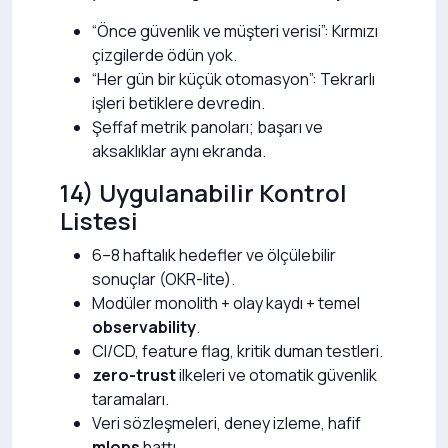
“Önce güvenlik ve müşteri verisi”: Kırmızı
çizgilerde ödün yok.
“Her gün bir küçük otomasyon”: Tekrarlı
işleri betiklere devredin.
Şeffaf metrik panoları; başarı ve
aksaklıklar aynı ekranda.
14) Uygulanabilir Kontrol
Listesi
6–8 haftalık hedefler ve ölçülebilir
sonuçlar (OKR-lite).
Modüler monolith + olay kaydı + temel
observability
.
CI/CD, feature flag, kritik duman testleri.
zero-trust
ilkeleri ve otomatik güvenlik
taramaları.
Veri sözleşmeleri, deney izleme, hafif
mlops
hattı.