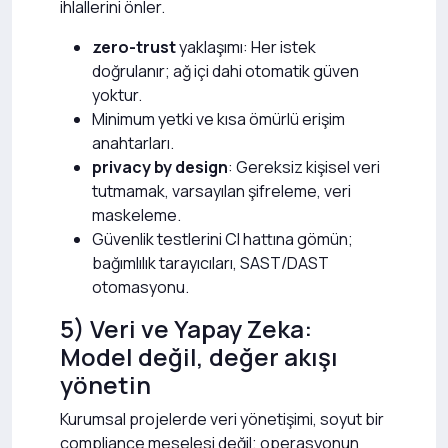
ihlallerini önler.
zero-trust
yaklaşımı: Her istek
doğrulanır; ağ içi dahi otomatik güven
yoktur.
Minimum yetki ve kısa ömürlü erişim
anahtarları.
privacy by design
: Gereksiz kişisel veri
tutmamak, varsayılan şifreleme, veri
maskeleme.
Güvenlik testlerini CI hattına gömün;
bağımlılık tarayıcıları, SAST/DAST
otomasyonu.
5) Veri ve Yapay Zeka:
Model değil, değer akışı
yönetin
Kurumsal projelerde veri yönetişimi, soyut bir
compliance meselesi değil; operasyonun