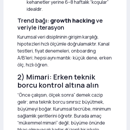
kehanetler yerine 6–8 haftalık “koşular”
idealdir.
Trend bağı:
growth hacking
ve
veriyle iterasyon
Kurumsal veri disiplininin girişim karşılığı,
hipotezleri hızlı ölçümle doğrulamaktır. Kanal
testleri, fiyat denemeleri, onboarding
A/B’leri; hepsi aynı mantık: küçük dene, erken
ölç, hızlı öğren.
2) Mimari: Erken teknik
borcu kontrol altına alın
“Önce çalışsın, ölçek sonra” demek cazip
gelir; ama teknik borcu sınırsız büyütmek,
büyümeyi boğar. Kurumsal tecrübe, minimum
sağlamlık şeritlerini öğretir. Burada amaç
“mükemmel mimari” değil; büyüme önünde
tıkaç olmayacak kadar düzenli bir iskele