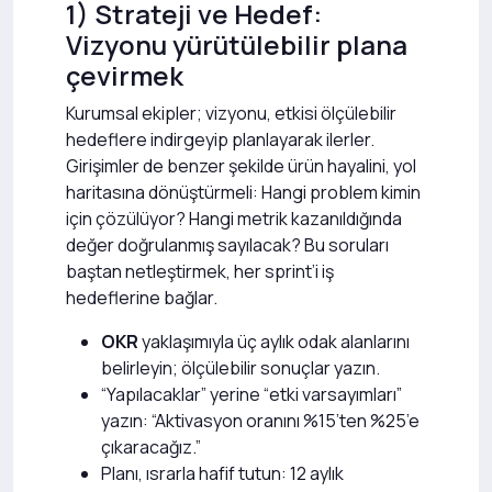
1) Strateji ve Hedef:
Vizyonu yürütülebilir plana
çevirmek
Kurumsal ekipler; vizyonu, etkisi ölçülebilir
hedeflere indirgeyip planlayarak ilerler.
Girişimler de benzer şekilde ürün hayalini, yol
haritasına dönüştürmeli: Hangi problem kimin
için çözülüyor? Hangi metrik kazanıldığında
değer doğrulanmış sayılacak? Bu soruları
baştan netleştirmek, her sprint’i iş
hedeflerine bağlar.
OKR
yaklaşımıyla üç aylık odak alanlarını
belirleyin; ölçülebilir sonuçlar yazın.
“Yapılacaklar” yerine “etki varsayımları”
yazın: “Aktivasyon oranını %15’ten %25’e
çıkaracağız.”
Planı, ısrarla hafif tutun: 12 aylık