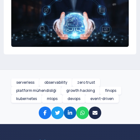
serverless
observability
zero trust
platform mühendisliği
growth hacking
finops
kubernetes
mlops
devops
event-driven