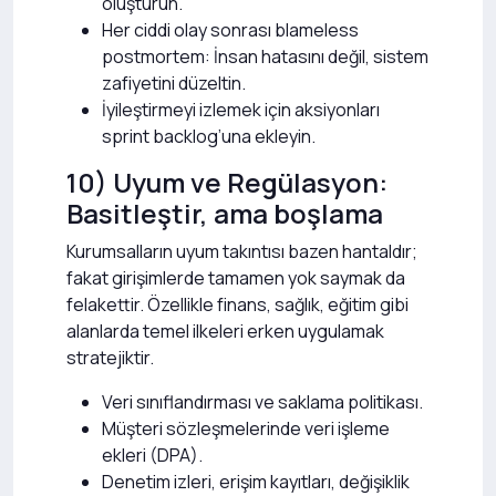
oluşturun.
Her ciddi olay sonrası blameless
postmortem: İnsan hatasını değil, sistem
zafiyetini düzeltin.
İyileştirmeyi izlemek için aksiyonları
sprint backlog’una ekleyin.
10) Uyum ve Regülasyon:
Basitleştir, ama boşlama
Kurumsalların uyum takıntısı bazen hantaldır;
fakat girişimlerde tamamen yok saymak da
felakettir. Özellikle finans, sağlık, eğitim gibi
alanlarda temel ilkeleri erken uygulamak
stratejiktir.
Veri sınıflandırması ve saklama politikası.
Müşteri sözleşmelerinde veri işleme
ekleri (DPA).
Denetim izleri, erişim kayıtları, değişiklik