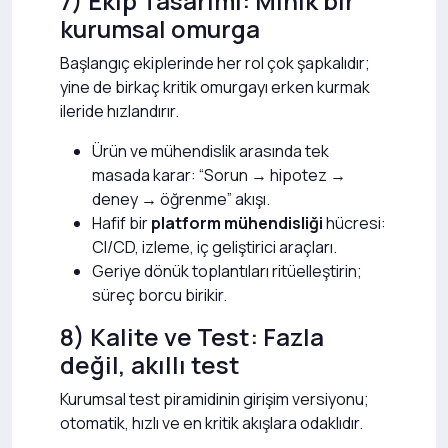
7) Ekip Tasarımı: Minik bir
kurumsal omurga
Başlangıç ekiplerinde her rol çok şapkalıdır;
yine de birkaç kritik omurgayı erken kurmak
ileride hızlandırır.
Ürün ve mühendislik arasında tek
masada karar: “Sorun → hipotez →
deney → öğrenme” akışı.
Hafif bir
platform mühendisliği
hücresi:
CI/CD, izleme, iç geliştirici araçları.
Geriye dönük toplantıları ritüelleştirin;
süreç borcu birikir.
8) Kalite ve Test: Fazla
değil, akıllı test
Kurumsal test piramidinin girişim versiyonu;
otomatik, hızlı ve en kritik akışlara odaklıdır.