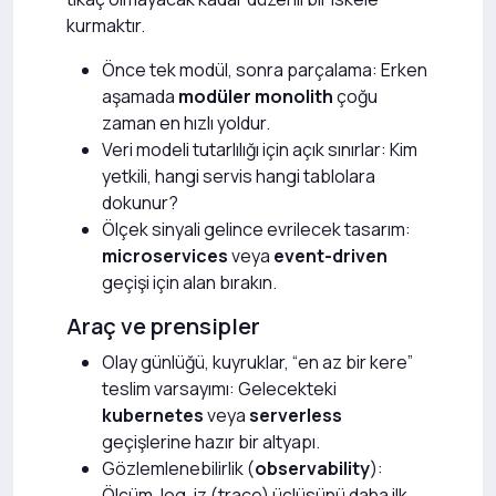
kurmaktır.
Önce tek modül, sonra parçalama: Erken
aşamada
modüler monolith
çoğu
zaman en hızlı yoldur.
Veri modeli tutarlılığı için açık sınırlar: Kim
yetkili, hangi servis hangi tablolara
dokunur?
Ölçek sinyali gelince evrilecek tasarım:
microservices
veya
event-driven
geçişi için alan bırakın.
Araç ve prensipler
Olay günlüğü, kuyruklar, “en az bir kere”
teslim varsayımı: Gelecekteki
kubernetes
veya
serverless
geçişlerine hazır bir altyapı.
Gözlemlenebilirlik (
observability
):
Ölçüm, log, iz (trace) üçlüsünü daha ilk