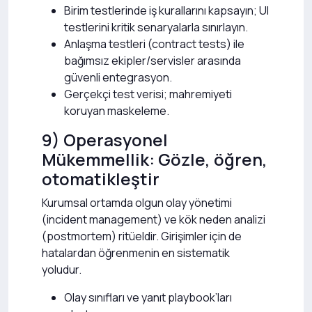
Birim testlerinde iş kurallarını kapsayın; UI
testlerini kritik senaryalarla sınırlayın.
Anlaşma testleri (contract tests) ile
bağımsız ekipler/servisler arasında
güvenli entegrasyon.
Gerçekçi test verisi; mahremiyeti
koruyan maskeleme.
9) Operasyonel
Mükemmellik: Gözle, öğren,
otomatikleştir
Kurumsal ortamda olgun olay yönetimi
(incident management) ve kök neden analizi
(postmortem) ritüeldir. Girişimler için de
hatalardan öğrenmenin en sistematik
yoludur.
Olay sınıfları ve yanıt playbook’ları