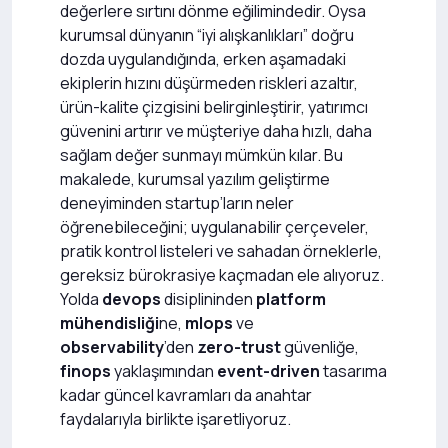
değerlere sırtını dönme eğilimindedir. Oysa
kurumsal dünyanın “iyi alışkanlıkları” doğru
dozda uygulandığında, erken aşamadaki
ekiplerin hızını düşürmeden riskleri azaltır,
ürün-kalite çizgisini belirginleştirir, yatırımcı
güvenini artırır ve müşteriye daha hızlı, daha
sağlam değer sunmayı mümkün kılar. Bu
makalede, kurumsal yazılım geliştirme
deneyiminden startup’ların neler
öğrenebileceğini; uygulanabilir çerçeveler,
pratik kontrol listeleri ve sahadan örneklerle,
gereksiz bürokrasiye kaçmadan ele alıyoruz.
Yolda
devops
disiplininden
platform
mühendisliği
ne,
mlops
ve
observability
’den
zero-trust
güvenliğe,
finops
yaklaşımından
event-driven
tasarıma
kadar güncel kavramları da anahtar
faydalarıyla birlikte işaretliyoruz.