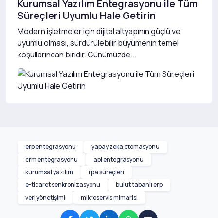
Kurumsal Yazılım Entegrasyonu ile Tüm
Süreçleri Uyumlu Hale Getirin
Modern işletmeler için dijital altyapının güçlü ve
uyumlu olması, sürdürülebilir büyümenin temel
koşullarından biridir. Günümüzde...
erp entegrasyonu
yapay zeka otomasyonu
crm entegrasyonu
api entegrasyonu
kurumsal yazılım
rpa süreçleri
e-ticaret senkronizasyonu
bulut tabanlı erp
veri yönetişimi
mikroservis mimarisi