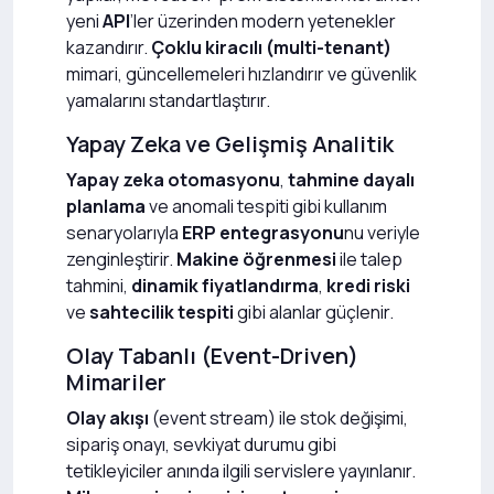
yeni
API
’ler üzerinden modern yetenekler
kazandırır.
Çoklu kiracılı (multi-tenant)
mimari, güncellemeleri hızlandırır ve güvenlik
yamalarını standartlaştırır.
Yapay Zeka ve Gelişmiş Analitik
Yapay zeka otomasyonu
,
tahmine dayalı
planlama
ve anomali tespiti gibi kullanım
senaryolarıyla
ERP entegrasyonu
nu veriyle
zenginleştirir.
Makine öğrenmesi
ile talep
tahmini,
dinamik fiyatlandırma
,
kredi riski
ve
sahtecilik tespiti
gibi alanlar güçlenir.
Olay Tabanlı (Event-Driven)
Mimariler
Olay akışı
(event stream) ile stok değişimi,
sipariş onayı, sevkiyat durumu gibi
tetikleyiciler anında ilgili servislere yayınlanır.