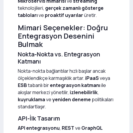
Mikroservis mimarisi
ve
streaming
teknolojileri,
gerçek zamanlı gösterge
tabloları
ve
proaktif uyarılar
üretir.
Mimari Seçenekler: Doğru
Entegrasyon Desenini
Bulmak
Nokta-Nokta vs. Entegrasyon
Katmanı
Nokta-nokta bağlantılar hızlı başlar ancak
ölçeklendikçe karmaşıklık artar.
iPaaS
veya
ESB
tabanlı bir
entegrasyon katmanı
ile
akışlar merkezi yönetilir,
izlenebilirlik
,
kuyruklama
ve
yeniden deneme
politikaları
standartlaşır.
API-İlk Tasarım
API entegrasyonu
,
REST
ve
GraphQL