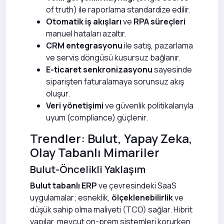
of truth) ile raporlama standardize edilir.
Otomatik iş akışları
ve
RPA süreçleri
manuel hataları azaltır.
CRM entegrasyonu
ile satış, pazarlama
ve servis döngüsü kusursuz bağlanır.
E-ticaret senkronizasyonu
sayesinde
siparişten faturalamaya sorunsuz akış
oluşur.
Veri yönetişimi
ve güvenlik politikalarıyla
uyum (compliance) güçlenir.
Trendler: Bulut, Yapay Zeka,
Olay Tabanlı Mimariler
Bulut-Öncelikli Yaklaşım
Bulut tabanlı ERP
ve çevresindeki SaaS
uygulamalar; esneklik,
ölçeklenebilirlik
ve
düşük sahip olma maliyeti (TCO) sağlar. Hibrit
yapılar, mevcut on-prem sistemleri korurken