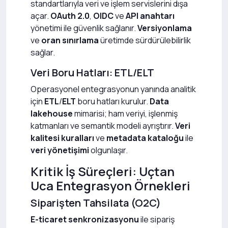
standartlarıyla veri ve işlem servislerini dışa
açar.
OAuth 2.0
,
OIDC
ve
API anahtarı
yönetimi ile güvenlik sağlanır.
Versiyonlama
ve
oran sınırlama
üretimde sürdürülebilirlik
sağlar.
Veri Boru Hatları: ETL/ELT
Operasyonel entegrasyonun yanında analitik
için
ETL
/
ELT
boru hatları kurulur.
Data
lakehouse
mimarisi; ham veriyi, işlenmiş
katmanları ve semantik modeli ayrıştırır.
Veri
kalitesi kuralları
ve
metadata kataloğu
ile
veri yönetişimi
olgunlaşır.
Kritik İş Süreçleri: Uçtan
Uca Entegrasyon Örnekleri
Siparişten Tahsilata (O2C)
E-ticaret senkronizasyonu
ile sipariş