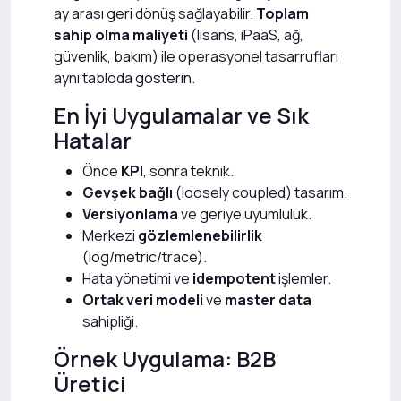
ay arası geri dönüş sağlayabilir.
Toplam
sahip olma maliyeti
(lisans, iPaaS, ağ,
güvenlik, bakım) ile operasyonel tasarrufları
aynı tabloda gösterin.
En İyi Uygulamalar ve Sık
Hatalar
Önce
KPI
, sonra teknik.
Gevşek bağlı
(loosely coupled) tasarım.
Versiyonlama
ve geriye uyumluluk.
Merkezi
gözlemlenebilirlik
(log/metric/trace).
Hata yönetimi ve
idempotent
işlemler.
Ortak veri modeli
ve
master data
sahipliği.
Örnek Uygulama: B2B
Üretici