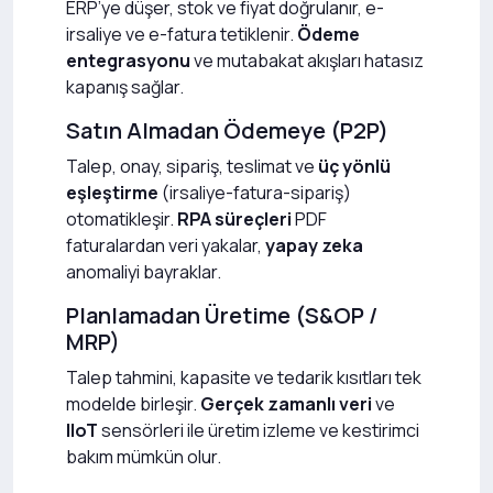
ERP’ye düşer, stok ve fiyat doğrulanır, e-
irsaliye ve e-fatura tetiklenir.
Ödeme
entegrasyonu
ve mutabakat akışları hatasız
kapanış sağlar.
Satın Almadan Ödemeye (P2P)
Talep, onay, sipariş, teslimat ve
üç yönlü
eşleştirme
(irsaliye-fatura-sipariş)
otomatikleşir.
RPA süreçleri
PDF
faturalardan veri yakalar,
yapay zeka
anomaliyi bayraklar.
Planlamadan Üretime (S&OP /
MRP)
Talep tahmini, kapasite ve tedarik kısıtları tek
modelde birleşir.
Gerçek zamanlı veri
ve
IIoT
sensörleri ile üretim izleme ve kestirimci
bakım mümkün olur.