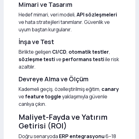
Mimari ve Tasarım
Hedef mimari, veri modeli,
API sözleşmeleri
ve hata stratejileri tanımlanır. Güvenlik ve
uyum baştan kurgulanır.
İnşa ve Test
Birlikte gelişen
CI/CD
,
otomatik testler
,
sözleşme testi
ve
performans testi
ile risk
azaltılır.
Devreye Alma ve Ölçüm
Kademeli geçiş, özelleştirilmiş eğitim,
canary
ve
feature toggle
yaklaşımıyla güvenle
canlıya çıkın.
Maliyet-Fayda ve Yatırım
Getirisi (ROI)
Doğru senaryoda
ERP entegrasyonu
6–18