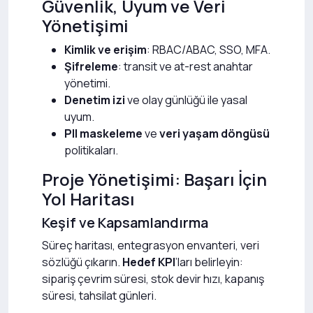
Güvenlik, Uyum ve Veri
Yönetişimi
Kimlik ve erişim
: RBAC/ABAC, SSO, MFA.
Şifreleme
: transit ve at-rest anahtar
yönetimi.
Denetim izi
ve olay günlüğü ile yasal
uyum.
PII maskeleme
ve
veri yaşam döngüsü
politikaları.
Proje Yönetişimi: Başarı İçin
Yol Haritası
Keşif ve Kapsamlandırma
Süreç haritası, entegrasyon envanteri, veri
sözlüğü çıkarın.
Hedef KPI
’ları belirleyin:
sipariş çevrim süresi, stok devir hızı, kapanış
süresi, tahsilat günleri.