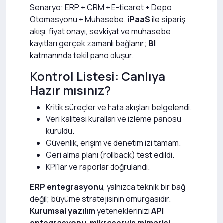
Senaryo: ERP + CRM + E-ticaret + Depo
Otomasyonu + Muhasebe.
iPaaS
ile sipariş
akışı, fiyat onayı, sevkiyat ve muhasebe
kayıtları gerçek zamanlı bağlanır;
BI
katmanında tekil pano oluşur.
Kontrol Listesi: Canlıya
Hazır mısınız?
Kritik süreçler ve hata akışları belgelendi.
Veri kalitesi kuralları ve izleme panosu
kuruldu.
Güvenlik, erişim ve denetim izi tamam.
Geri alma planı (rollback) test edildi.
KPI’lar ve raporlar doğrulandı.
ERP entegrasyonu
, yalnızca teknik bir bağ
değil; büyüme stratejisinin omurgasıdır.
Kurumsal yazılım
yeteneklerinizi
API
entegrasyonu
,
mikroservis mimarisi
,