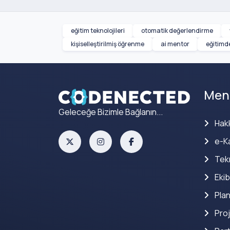
eğitim teknolojileri
otomatik değerlendirme
kişiselleştirilmiş öğrenme
ai mentor
eğitimde
Men
Geleceğe Bizimle Bağlanın...
Hak
e-Ka
Tekn
Ekib
Plan
Proj