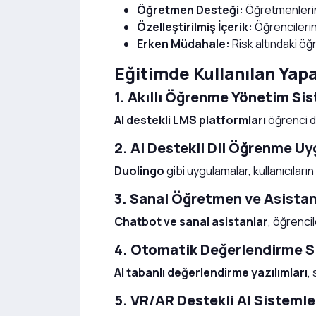
Öğretmen Desteği:
Öğretmenlerin 
Özelleştirilmiş İçerik:
Öğrencilerin 
Erken Müdahale:
Risk altındaki öğ
Eğitimde Kullanılan Yapa
1. Akıllı Öğrenme Yönetim Si
AI destekli LMS platformları
öğrenci da
2. AI Destekli Dil Öğrenme U
Duolingo
gibi uygulamalar, kullanıcıların
3. Sanal Öğretmen ve Asistan
Chatbot ve sanal asistanlar
, öğrenci
4. Otomatik Değerlendirme S
AI tabanlı değerlendirme yazılımları
,
5. VR/AR Destekli AI Sistemle