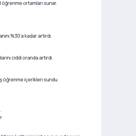
l öğrenme ortamları sunar.
nını %30’a kadar artırdı.
ını ciddi oranda artırdı.
miş öğrenme içerikleri sundu.
.
r.