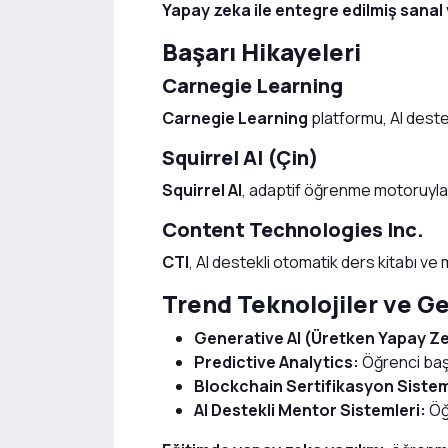
Yapay zeka ile entegre edilmiş sanal 
Başarı Hikayeleri
Carnegie Learning
Carnegie Learning
platformu, AI destek
Squirrel AI (Çin)
Squirrel AI
, adaptif öğrenme motoruyla ö
Content Technologies Inc.
CTI
, AI destekli otomatik ders kitabı ve
Trend Teknolojiler ve G
Generative AI (Üretken Yapay Z
Predictive Analytics:
Öğrenci baş
Blockchain Sertifikasyon Sistem
AI Destekli Mentor Sistemleri:
Öğr