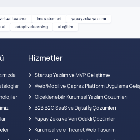
virtual teacher
lms sistemleri
yapay zeka yazılımı
 ai
adaptive learning
ai eğitim
ü
Hizmetler
kımızda
Startup Yazılım ve MVP Geliştirme
taloglar
Web/Mobil ve Çapraz Platform Uygulama Geliş
olojiler
Ölçeklenebilir Kurumsal Yazılım Çözümleri
imiz
B2B B2C SaaS ve Dijital İş Çözümleri
lar
Yapay Zeka ve Veri Odaklı Çözümler
eler
Kurumsal ve e-Ticaret Web Tasarım