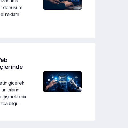
 pazarlama
 bir dönüşüm
sel reklam
Web
çlerinde
etin giderek
anıcıların
 değişmektedir.
zca bilgi...