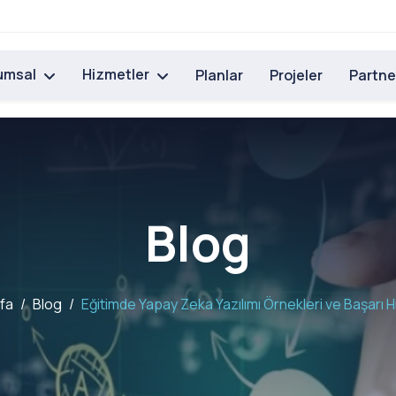
umsal
Hizmetler
Planlar
Projeler
Partne
Blog
fa
Blog
Eğitimde Yapay Zeka Yazılımı Örnekleri ve Başarı H