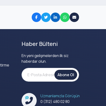
Haber Bülteni
En yeni gelişmelerden ilk siz
haberdar olun.
tirme
Abone Ol
Uzmanlamızla Görüşün
0 (312) 480 02 80