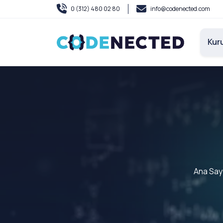
0 (312) 480 02 80
info@codenected.com
Kur
Ana Say