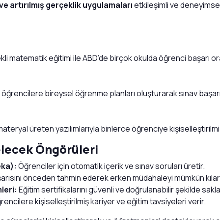
ve artırılmış gerçeklik uygulamaları
etkileşimli ve deneyimse
li matematik eğitimi ile ABD’de birçok okulda öğrenci başarı ora
ğrencilere bireysel öğrenme planları oluşturarak sınav başarılar
 materyal üreten yazılımlarıyla binlerce öğrenciye kişiselleştiril
elecek Öngörüleri
eka):
Öğrenciler için otomatik içerik ve sınav soruları üretir.
arısını önceden tahmin ederek erken müdahaleyi mümkün kılar
leri:
Eğitim sertifikalarını güvenli ve doğrulanabilir şekilde sakla
encilere kişiselleştirilmiş kariyer ve eğitim tavsiyeleri verir.