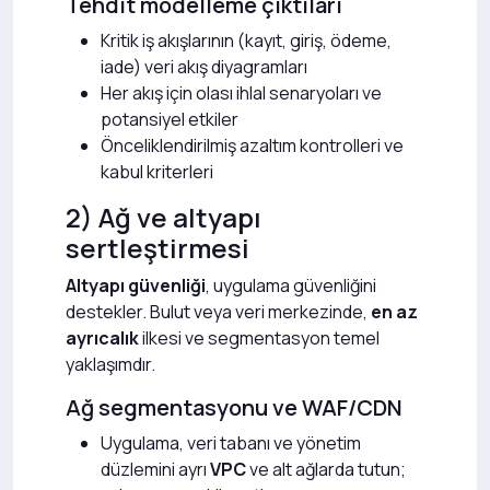
Tehdit modelleme çıktıları
Kritik iş akışlarının (kayıt, giriş, ödeme,
iade) veri akış diyagramları
Her akış için olası ihlal senaryoları ve
potansiyel etkiler
Önceliklendirilmiş azaltım kontrolleri ve
kabul kriterleri
2) Ağ ve altyapı
sertleştirmesi
Altyapı güvenliği
, uygulama güvenliğini
destekler. Bulut veya veri merkezinde,
en az
ayrıcalık
ilkesi ve segmentasyon temel
yaklaşımdır.
Ağ segmentasyonu ve WAF/CDN
Uygulama, veri tabanı ve yönetim
düzlemini ayrı
VPC
ve alt ağlarda tutun;