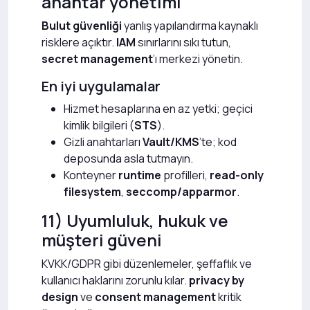
anahtar yönetimi
Bulut güvenliği
yanlış yapılandırma kaynaklı
risklere açıktır.
IAM
sınırlarını sıkı tutun,
secret management
’ı merkezi yönetin.
En iyi uygulamalar
Hizmet hesaplarına en az yetki; geçici
kimlik bilgileri (
STS
).
Gizli anahtarları
Vault/KMS
’te; kod
deposunda asla tutmayın.
Konteyner
runtime
profilleri,
read-only
filesystem
,
seccomp/apparmor
.
11) Uyumluluk, hukuk ve
müşteri güveni
KVKK/GDPR gibi düzenlemeler, şeffaflık ve
kullanıcı haklarını zorunlu kılar.
privacy by
design
ve
consent management
kritik