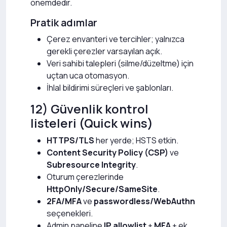
önemdedir.
Pratik adımlar
Çerez envanteri ve tercihler; yalnızca
gerekli çerezler varsayılan açık.
Veri sahibi talepleri (silme/düzeltme) için
uçtan uca otomasyon.
İhlal bildirimi süreçleri ve şablonları.
12) Güvenlik kontrol
listeleri (Quick wins)
HTTPS/TLS
her yerde; HSTS etkin.
Content Security Policy (CSP)
ve
Subresource Integrity
.
Oturum çerezlerinde
HttpOnly/Secure/SameSite
.
2FA/MFA
ve
passwordless/WebAuthn
seçenekleri.
Admin paneline
IP allowlist
+
MFA
+ ek