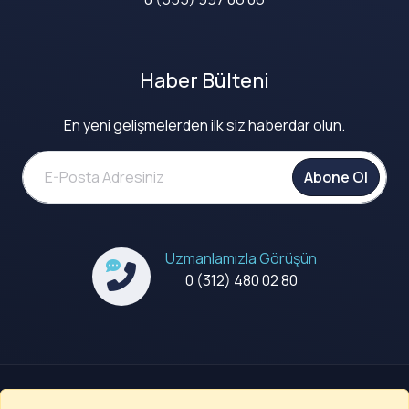
Haber Bülteni
En yeni gelişmelerden ilk siz haberdar olun.
Abone Ol
Uzmanlamızla Görüşün
0 (312) 480 02 80
Kullanım Koşulları
|
Gizlilik Politikası
|
Çerez Politikası ve