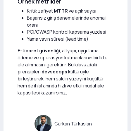
Örnek metrikler
Kritik zafiyet
MTTR
ve açık sayısı
Başarısız giriş denemelerinde anomali
oranı
PCI/OWASP kontrol kapsama yüzdesi
Yama yayın süresi (lead time)
E-ticaret güvenliği
, altyapı, uygulama,
ödeme ve operasyon katmanlarının birlikte
ele alınmasını gerektirir. Bu kılavuzdaki
prensipleri
devsecops
kültürüyle
birleştirerek, hem saldırı yüzeyini küçültür
hem de ihlal anında hızlı ve etkili müdahale
kapasitesi kazanırsınız.
Gürkan Türkaslan