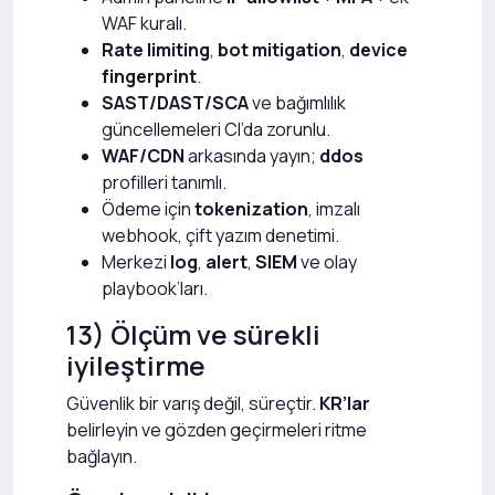
WAF kuralı.
Rate limiting
,
bot mitigation
,
device
fingerprint
.
SAST/DAST/SCA
ve bağımlılık
güncellemeleri CI’da zorunlu.
WAF/CDN
arkasında yayın;
ddos
profilleri tanımlı.
Ödeme için
tokenization
, imzalı
webhook, çift yazım denetimi.
Merkezi
log
,
alert
,
SIEM
ve olay
playbook’ları.
13) Ölçüm ve sürekli
iyileştirme
Güvenlik bir varış değil, süreçtir.
KR’lar
belirleyin ve gözden geçirmeleri ritme
bağlayın.