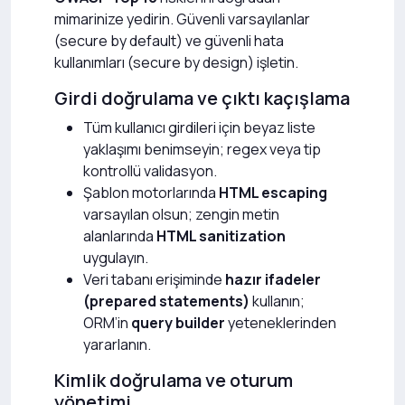
mimarinize yedirin. Güvenli varsayılanlar
(secure by default) ve güvenli hata
kullanımları (secure by design) işletin.
Girdi doğrulama ve çıktı kaçışlama
Tüm kullanıcı girdileri için beyaz liste
yaklaşımı benimseyin; regex veya tip
kontrollü validasyon.
Şablon motorlarında
HTML escaping
varsayılan olsun; zengin metin
alanlarında
HTML sanitization
uygulayın.
Veri tabanı erişiminde
hazır ifadeler
(prepared statements)
kullanın;
ORM’in
query builder
yeteneklerinden
yararlanın.
Kimlik doğrulama ve oturum
yönetimi