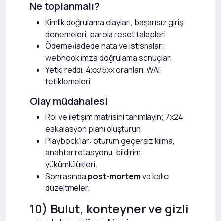
Ne toplanmalı?
Kimlik doğrulama olayları, başarısız giriş
denemeleri, parola reset talepleri
Ödeme/iadede hata ve istisnalar;
webhook imza doğrulama sonuçları
Yetki reddi, 4xx/5xx oranları, WAF
tetiklemeleri
Olay müdahalesi
Rol ve iletişim matrisini tanımlayın; 7x24
eskalasyon planı oluşturun.
Playbook’lar: oturum geçersiz kılma,
anahtar rotasyonu, bildirim
yükümlülükleri.
Sonrasında
post-mortem
ve kalıcı
düzeltmeler.
10) Bulut, konteyner ve gizli