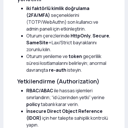
iki faktörlü kimlik doğrulama
(2FA/MFA)
seçeneklerini
(TOTP/WebAuthn) son kullanıcı ve
admin paneli için etkinleştirin.
Oturum çerezlerinde
HttpOnly
,
Secure
,
SameSite
=Lax/Strict bayraklarını
zorunlu kılın.
Oturum yenileme ve
token
geçerlilik
süresi kısıtlamalarını belirleyin; anormal
davranışta
re-auth
isteyin.
Yetkilendirme (Authorization)
RBAC/ABAC
ile hassas işlemleri
sınırlandırın; “id üzerinden yetki” yerine
policy
tabanlı karar verin.
İnsecure Direct Object Reference
(IDOR)
için her talepte sahiplik kontrolü
yapın.