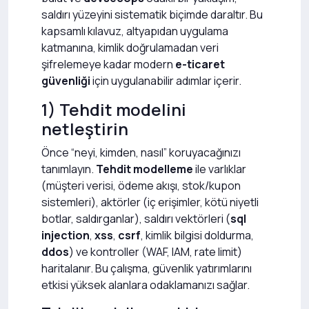
saldırı yüzeyini sistematik biçimde daraltır. Bu
kapsamlı kılavuz, altyapıdan uygulama
katmanına, kimlik doğrulamadan veri
şifrelemeye kadar modern
e-ticaret
güvenliği
için uygulanabilir adımlar içerir.
1) Tehdit modelini
netleştirin
Önce “neyi, kimden, nasıl” koruyacağınızı
tanımlayın.
Tehdit modelleme
ile varlıklar
(müşteri verisi, ödeme akışı, stok/kupon
sistemleri), aktörler (iç erişimler, kötü niyetli
botlar, saldırganlar), saldırı vektörleri (
sql
injection
,
xss
,
csrf
, kimlik bilgisi doldurma,
ddos
) ve kontroller (WAF, IAM, rate limit)
haritalanır. Bu çalışma, güvenlik yatırımlarını
etkisi yüksek alanlara odaklamanızı sağlar.