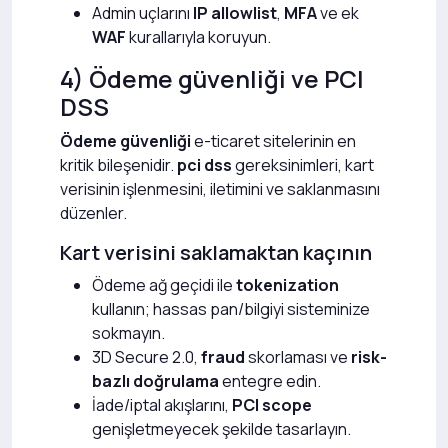
Admin uçlarını
IP allowlist
,
MFA
ve ek
WAF
kurallarıyla koruyun.
4) Ödeme güvenliği ve PCI
DSS
Ödeme güvenliği
e-ticaret sitelerinin en
kritik bileşenidir.
pci dss
gereksinimleri, kart
verisinin işlenmesini, iletimini ve saklanmasını
düzenler.
Kart verisini saklamaktan kaçının
Ödeme ağ geçidi ile
tokenization
kullanın; hassas pan/bilgiyi sisteminize
sokmayın.
3D Secure 2.0,
fraud
skorlaması ve
risk-
bazlı doğrulama
entegre edin.
İade/iptal akışlarını,
PCI scope
genişletmeyecek şekilde tasarlayın.