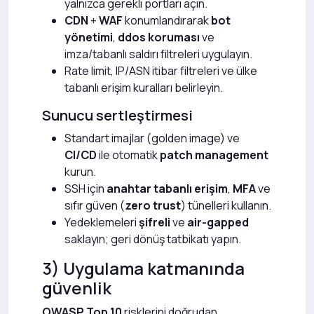
yalnızca gerekli portları açın.
CDN
+
WAF
konumlandırarak
bot
yönetimi
,
ddos koruması
ve
imza/tabanlı saldırı filtreleri uygulayın.
Rate limit, IP/ASN itibar filtreleri ve ülke
tabanlı erişim kuralları belirleyin.
Sunucu sertleştirmesi
Standart imajlar (golden image) ve
CI/CD
ile otomatik
patch management
kurun.
SSH için
anahtar tabanlı erişim
,
MFA
ve
sıfır güven (
zero trust
) tünelleri kullanın.
Yedeklemeleri
şifreli
ve
air-gapped
saklayın; geri dönüş tatbikatı yapın.
3) Uygulama katmanında
güvenlik
OWASP Top 10
risklerini doğrudan