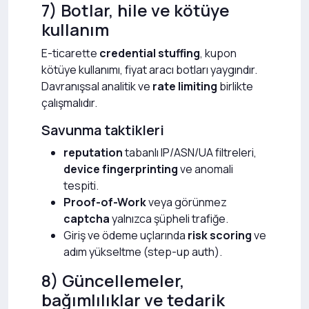
7) Botlar, hile ve kötüye
kullanım
E-ticarette
credential stuffing
, kupon
kötüye kullanımı, fiyat aracı botları yaygındır.
Davranışsal analitik ve
rate limiting
birlikte
çalışmalıdır.
Savunma taktikleri
reputation
tabanlı IP/ASN/UA filtreleri,
device fingerprinting
ve anomali
tespiti.
Proof-of-Work
veya görünmez
captcha
yalnızca şüpheli trafiğe.
Giriş ve ödeme uçlarında
risk scoring
ve
adım yükseltme (step-up auth).
8) Güncellemeler,
bağımlılıklar ve tedarik