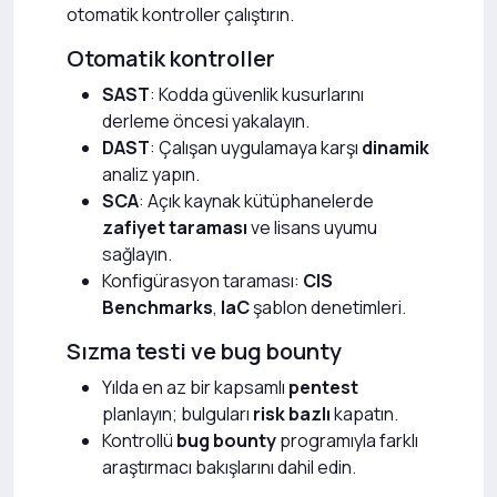
otomatik kontroller çalıştırın.
Otomatik kontroller
SAST
: Kodda güvenlik kusurlarını
derleme öncesi yakalayın.
DAST
: Çalışan uygulamaya karşı
dinamik
analiz yapın.
SCA
: Açık kaynak kütüphanelerde
zafiyet taraması
ve lisans uyumu
sağlayın.
Konfigürasyon taraması:
CIS
Benchmarks
,
IaC
şablon denetimleri.
Sızma testi ve bug bounty
Yılda en az bir kapsamlı
pentest
planlayın; bulguları
risk bazlı
kapatın.
Kontrollü
bug bounty
programıyla farklı
araştırmacı bakışlarını dahil edin.