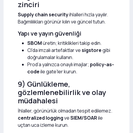
zinciri
Supply chain security
ihlalleri hızla yayılır.
Bağımlılıkları görünür kılın ve güncel tutun.
Yapı ve yayın güvenliği
SBOM
üretin; kritiklikleri takip edin.
CI’da imzalı artefaktlar ve
sigstore
gibi
doğrulamalar kullanın.
Prod’a yalnızca onaylı imajlar;
policy-as-
code
ile gate’ler kurun.
9) Günlükleme,
gözlemlenebilirlik ve olay
müdahalesi
İhlaller, görünürlük olmadan tespit edilemez.
centralized logging
ve
SIEM/SOAR
ile
uçtan uca izleme kurun.