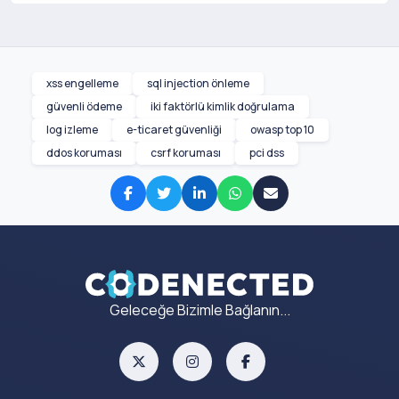
xss engelleme
sql injection önleme
güvenli ödeme
iki faktörlü kimlik doğrulama
log izleme
e-ticaret güvenliği
owasp top 10
ddos koruması
csrf koruması
pci dss
Geleceğe Bizimle Bağlanın...