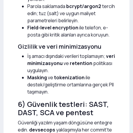
Parola saklamada
bcrypt/argon2
tercih
edin; tuz (salt) ve uygun maliyet
parametreleri belirleyin.
Field-level encryption
ile telefon, e-
posta gibi kritik alanları ayrıca koruyun.
Gizlilik ve veri minimizasyonu
İş amacı dışındaki verileri toplamayın;
veri
minimizasyonu
ve
retention
politikası
uygulayın.
Masking
ve
tokenization
ile
destek/geliştirme ortamlarına gerçek PII
taşımayın.
6) Güvenlik testleri: SAST,
DAST, SCA ve pentest
Güvenliği yazılım yaşam döngüsüne entegre
edin.
devsecops
yaklaşımıyla her commit’te