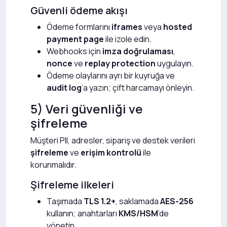
Güvenli ödeme akışı
Ödeme formlarını
iframes
veya
hosted
payment page
ile izole edin.
Webhooks için
imza doğrulaması
,
nonce
ve
replay protection
uygulayın.
Ödeme olaylarını ayrı bir kuyruğa ve
audit log
’a yazın; çift harcamayı önleyin.
5) Veri güvenliği ve
şifreleme
Müşteri PII, adresler, sipariş ve destek verileri
şifreleme
ve
erişim kontrolü
ile
korunmalıdır.
Şifreleme ilkeleri
Taşımada
TLS 1.2+
, saklamada
AES-256
kullanın; anahtarları
KMS/HSM
’de
yönetin.